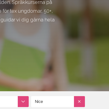
ärlden. Språkkurserna på
e för tex ungdomar, 50+,
Kontakta våra
 guidar vi dig gärna hela
studievägledare om du
behöver hjälp att välja
Nice