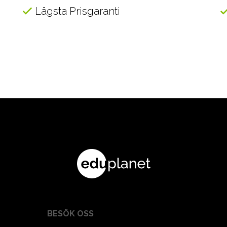
Lägsta Prisgaranti
BESÖK OSS