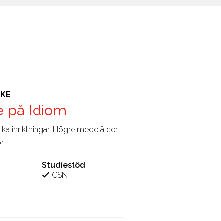
IKE
e på Idiom
ika inriktningar. Högre medelålder
r.
Studiestöd
CSN