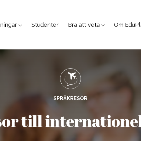
dningar
Studenter
Bra att veta
Om EduPl
SPRÅKRESOR
n, Veterinär, PreMed
Allmänna & Student
SPRÅKRESOR
logy, Sociology
Språkresor för 30+
r till internatione
 Science, Education, Law
Språkresor för 50+
, Communication
Språkkurser för arbetet
 Wellness, Fitness
Språkkurser för lärare