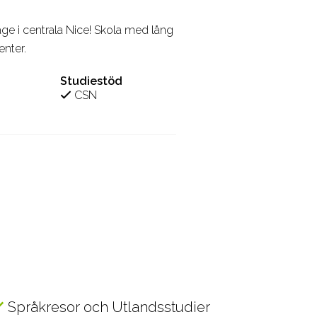
e i centrala Nice! Skola med lång
nter.
Studiestöd
CSN
Språkresor och Utlandsstudier