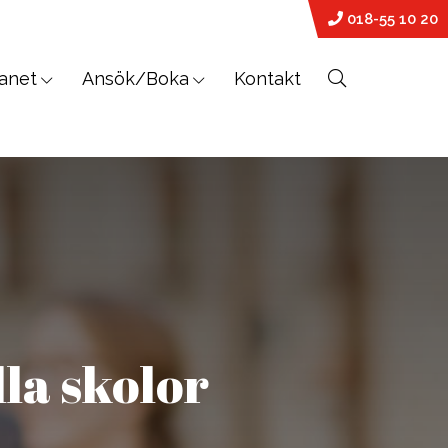
018-55 10 20
anet
Ansök/Boka
Kontakt
PREMED
På vår världsledande PreMed-kurs
sitter du uppkopplad via datorn med
din lärare och klass online.
lla skolor
Vår PreMed