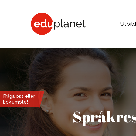
Utbil
COLLEGE & UNIVERSITET
Business, Human Resources
Medici
Fråga oss eller
boka möte!
Fashion, Design, Art, Architecture
Psycho
Språkreso
Graphic Design, Web, Game
Social
Film, Photo, Drama, Dance
Media
Music, Music Business
Sport,