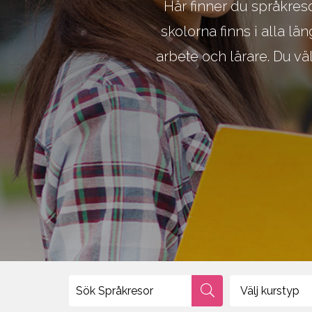
Här finner du språkreso
Environment, Natural Science
Touris
skolorna finns i alla l
IT, Computer, Engineering, Aviation
arbete och lärare. Du vä
Välj kurstyp