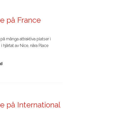
ice på France
 många attraktiva platser i
i hjärtat av Nice, nära Place
öd
ce på International