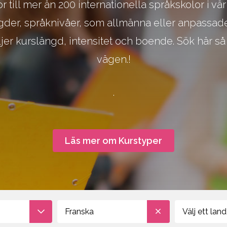
r till mer än 200 internationella språkskolor i v
m, Hotel, Event, Restaurant
Språkresor för ungdomar
ängder, språknivåer, som allmänna eller anpassad
Studieresor
Online
ljer kurslängd, intensitet och boende. Sök här så
vägen.!
.
Läs mer om Kurstyper
Franska
Välj ett land