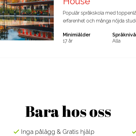
House
Populär språkskola med toppenläg
erfarenhet och många nöjda stude
Minimiålder
Språknivå
17 år
Alla
Bara hos oss
Inga pålägg & Gratis hjälp