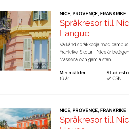
NICE, PROVENÇE, FRANKRIKE
Språkresor till N
Langue
Välkänd språkkedja med campus på
Frankrike. Skolan i Nice är belägen 
Masséna och gamla stan.
Minimiålder
Studiest
16 år
CSN
NICE, PROVENÇE, FRANKRIKE
Språkresor till Ni