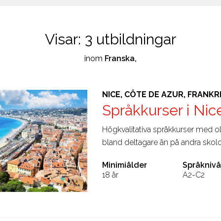
Visar:
3
utbildningar
inom
Franska,
NICE, CÔTE DE AZUR, FRANKR
Språkkurser i Nic
Högkvalitativa språkkurser med ol
bland deltagare än på andra skolo
Minimiålder
Språknivå
18 år
A2-C2