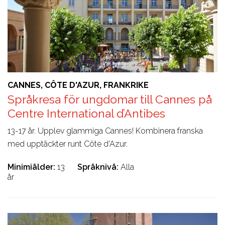
CANNES, CÔTE D'AZUR, FRANKRIKE
Språkresa för ungdomar till Cannes på
Centre International d’Antibes
13-17 år. Upplev glammiga Cannes! Kombinera franska
med upptäckter runt Côte d'Azur.
Minimiålder
13
Språknivå
Alla
år