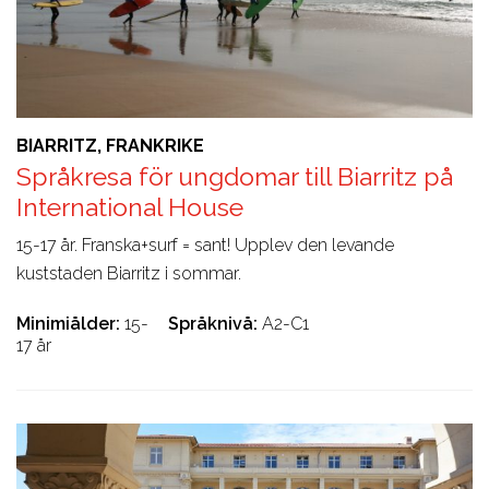
BIARRITZ, FRANKRIKE
Språkresa för ungdomar till Biarritz på
International House
15-17 år. Franska+surf = sant! Upplev den levande
kuststaden Biarritz i sommar.
Minimiålder
15-
Språknivå
A2-C1
17 år