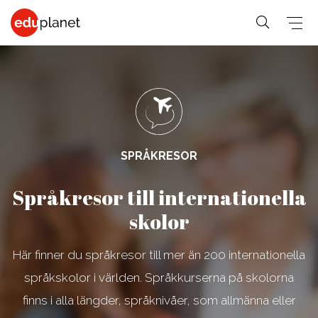
COLLEGE &
SPRÅKRESOR
PREMED
UNIVERSITET
På vår
Medicin,
Allmänna &
SPRÅKRESOR
Business,
världsledande
Veterinär,
Student
PreMed-kurs
Språkresor till internationella
Human
PreMed
Språkresor
sitter du
Resources
skolor
Psychology,
för 30+
uppkopplad
Fashion,
Sociology
Språkresor
via datorn
Här finner du språkresor till mer än 200 internationella
Design, Art,
Social
för 50+
med din
Architecture
språkskolor i världen. Språkkurserna på skolorna
lärare och
Science,
Språkkurser
Graphic
klass online.
finns i alla längder, språknivåer, som allmänna eller
Education,
för arbetet