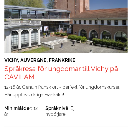
VICHY, AUVERGNE, FRANKRIKE
Språkresa för ungdomar till Vichy på
CAVILAM
12-16 år. Genuin fransk ort - perfekt för ungdomskurser.
Här upplevs riktiga Frankrike!
Minimiålder
12
Språknivå
Ej
år
nybörjare