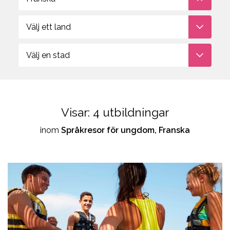
Aviation
studievägledare om du
behöver hjälp att välja
Välj ett land
Välj en stad
Visar:
4
utbildningar
inom
Språkresor för ungdom, Franska