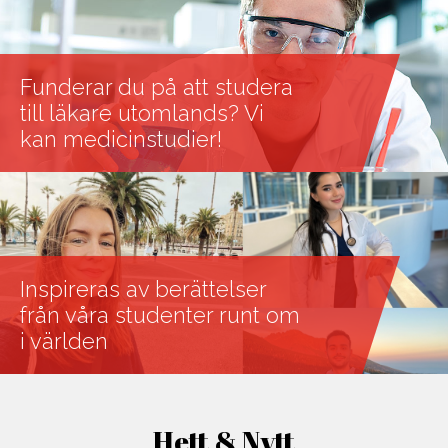
Funderar du på att studera
till läkare utomlands? Vi
kan medicinstudier!
Inspireras av berättelser
från våra studenter runt om
i världen
Hett & Nytt