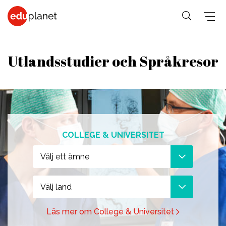
Utlandsstudier och Språkresor
COLLEGE &
SPRÅKRESOR
PREMED
UNIVERSITET
På vår
Medicin,
Allmänna &
Business,
världsledande
Veterinär,
Student
PreMed-kurs
COLLEGE & UNIVERSITET
Human
PreMed
Språkresor
sitter du
Resources
Psychology,
för 30+
Välj ett ämne
uppkopplad
Fashion,
Sociology
Språkresor
via datorn
Design, Art,
Social
för 50+
med din
Välj land
Architecture
lärare och
Science,
Språkkurser
Läs mer om College & Universitet
Graphic
klass online.
Education,
för arbetet