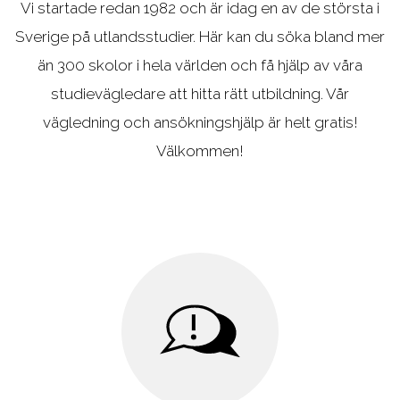
Vi startade redan 1982 och är idag en av de största i
Aviation
studievägledare om du
Sverige på utlandsstudier. Här kan du söka bland mer
behöver hjälp att välja
än 300 skolor i hela världen och få hjälp av våra
studievägledare att hitta rätt utbildning. Vår
vägledning och ansökningshjälp är helt gratis!
Välkommen!