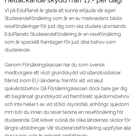
Design, Web,
Law
Språkkurser
Vår PreMed
Game
Vi på EduPlanet är glada att kunna erbjuda vår egen
Media,
för lärare
Studerandeförsäkring som är en av marknadens bästa
Film, Photo,
Communication
Språkresor
reseförsäkringar för just dig som ska studera utomlands.
Drama,
Sport,
för ungdomar
EduPlanets Studerandeförsäkring är en reseförsäkring
Dance
Wellness,
Studieresor
som är speciellt framtagen för just dina behov som
Music,
Fitness
Online
studerande.
Music
Tourism,
Genom Försäkringskassan har du som svensk
Business
Hotel, Event,
medborgare ett visst grundskydd vid utlandsvistelser
Restaurant
främst inom EU-länderna, framför allt vid akut
Environment,
sjukvårdsbehov. Då Försäkringskassan dock bara ger dig
Natural
ett begränsat grundskydd vid framförallt sjukdomsbehov
Science
och inte heller t ex vid stöld, olycksfall, anhörigs sjukdom
IT,
mm bör du innan du reser teckna en reseförsäkring för
studerande. Det kräver också de olika ländernas skolor för
Computer,
längre utbildningar. Vår studerandeförsäkring uppfyller alla
Engineering,
Kontakta våra
dessa krav och är extremt omfattande.