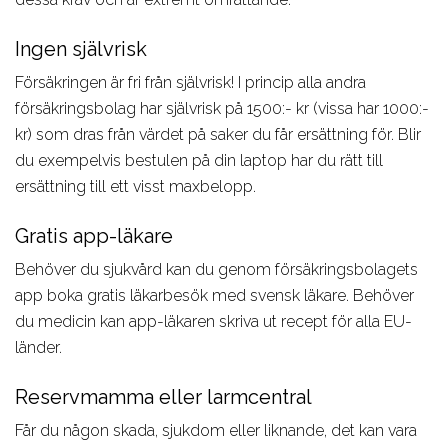
Aviation
studievägledare om du
behöver hjälp att välja
Ingen självrisk
Försäkringen är fri från självrisk! I princip alla andra
försäkringsbolag har självrisk på 1500:- kr (vissa har 1000:-
kr) som dras från värdet på saker du får ersättning för. Blir
du exempelvis bestulen på din laptop har du rätt till
ersättning till ett visst maxbelopp.
Gratis app-läkare
Behöver du sjukvård kan du genom försäkringsbolagets
app boka gratis läkarbesök med svensk läkare. Behöver
du medicin kan app-läkaren skriva ut recept för alla EU-
länder.
Reservmamma eller larmcentral
Får du någon skada, sjukdom eller liknande, det kan vara