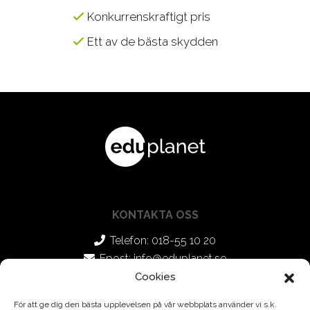
Konkurrenskraftigt pris
Ett av de bästa skydden
KONTAKTA OSS
Telefon: 018-55 10 20
Epost:
info@eduplanet.se
Cookies
SOCIALA MEDIER
För att ge dig den bästa upplevelsen på vår webbplats använder vi s.k.