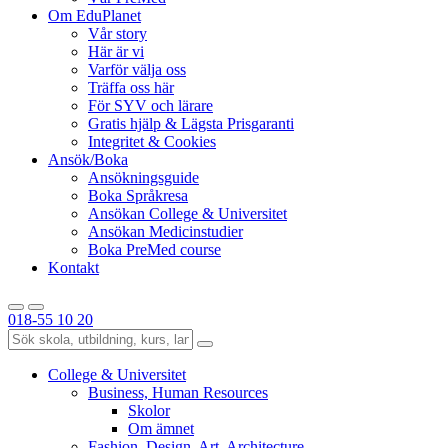
Om EduPlanet
Vår story
Här är vi
Varför välja oss
Träffa oss här
För SYV och lärare
Gratis hjälp & Lägsta Prisgaranti
Integritet & Cookies
Ansök/Boka
Ansökningsguide
Boka Språkresa
Ansökan College & Universitet
Ansökan Medicinstudier
Boka PreMed course
Kontakt
018-55 10 20
College & Universitet
Business, Human Resources
Skolor
Om ämnet
Fashion, Design, Art, Architecture