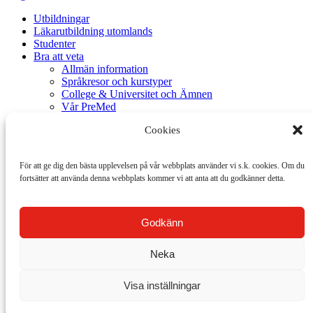
Utbildningar
Läkarutbildning utomlands
Studenter
Bra att veta
Allmän information
Språkresor och kurstyper
College & Universitet och Ämnen
Vår PreMed
Om EduPlanet
Cookies
Vår story
Här är vi
För SYV och lärare
För att ge dig den bästa upplevelsen på vår webbplats använder vi s.k. cookies. Om du
Varför välja oss
fortsätter att använda denna webbplats kommer vi att anta att du godkänner detta.
Träffa oss här
Gratis hjälp & Lägsta Prisgaranti
Integritet & Cookies
Ansök
Godkänn
Boka Språkresa
College & Universitet
Neka
Medicinstudier
PreMed course
Kontakt
Visa inställningar
018-55 10 20