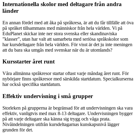
Internationella skolor med deltagare från andra
länder
En annan fördel med att åka på språkresa, är att du får tillfälle att öva
på språket tillsammans med människor från hela världen. Vi på
EduPlanet skickar inte ner stora svenska eller skandinaviska
”klasser”, utan har valt att samarbeta med seriösa språkskolor som
har kursdeltagare från hela världen. För visst är det ju inte meningen
att du bara ska umgås med svenskar när du är utomlands?
Kursstarter året runt
Våra allmänna språkresor startar oftast varje måndag året runt. För
nybörjare finns språkresor med särskilda startdatum. Specialkurserna
har också specifika startdatum.
Effektiv undervisning i små grupper
Storleken på grupperna är begränsad för att undervisningen ska vara
effektiv, vanligtvis med max 8-13 deltagare. Undervisningen bygger
på att varje deltagare ska känna sig trygg och våga prata.
Nivåindelningen utifrån kursdeltagarnas kunskapsnivå lägger
grunden för det.