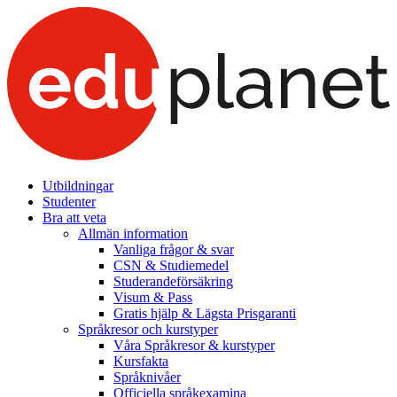
Utbildningar
Studenter
Bra att veta
Allmän information
Vanliga frågor & svar
CSN & Studiemedel
Studerandeförsäkring
Visum & Pass
Gratis hjälp & Lägsta Prisgaranti
Språkresor och kurstyper
Våra Språkresor & kurstyper
Kursfakta
Språknivåer
Officiella språkexamina