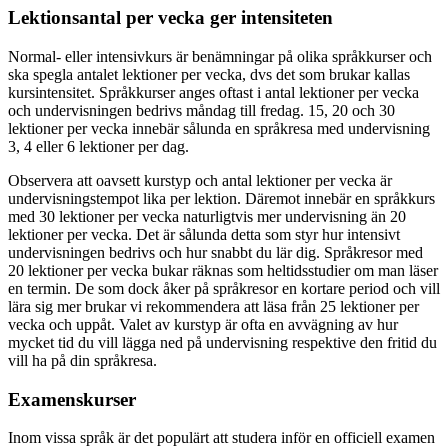
Lektionsantal per vecka ger intensiteten
Normal- eller intensivkurs är benämningar på olika språkkurser och
ska spegla antalet lektioner per vecka, dvs det som brukar kallas
kursintensitet. Språkkurser anges oftast i antal lektioner per vecka
och undervisningen bedrivs måndag till fredag. 15, 20 och 30
lektioner per vecka innebär sålunda en språkresa med undervisning
3, 4 eller 6 lektioner per dag.
Observera att oavsett kurstyp och antal lektioner per vecka är
undervisningstempot lika per lektion. Däremot innebär en språkkurs
med 30 lektioner per vecka naturligtvis mer undervisning än 20
lektioner per vecka. Det är sålunda detta som styr hur intensivt
undervisningen bedrivs och hur snabbt du lär dig. Språkresor med
20 lektioner per vecka bukar räknas som heltidsstudier om man läser
en termin. De som dock åker på språkresor en kortare period och vill
lära sig mer brukar vi rekommendera att läsa från 25 lektioner per
vecka och uppåt. Valet av kurstyp är ofta en avvägning av hur
mycket tid du vill lägga ned på undervisning respektive den fritid du
vill ha på din språkresa.
Examenskurser
Inom vissa språk är det populärt att studera inför en officiell examen