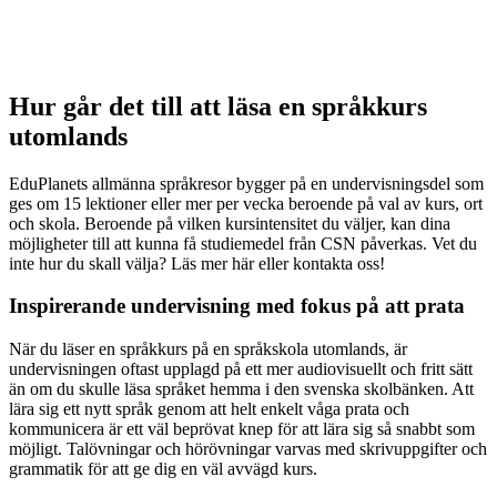
Hur går det till att läsa en språkkurs
utomlands
EduPlanets allmänna språkresor bygger på en undervisningsdel som
ges om 15 lektioner eller mer per vecka beroende på val av kurs, ort
och skola. Beroende på vilken kursintensitet du väljer, kan dina
möjligheter till att kunna få studiemedel från CSN påverkas. Vet du
inte hur du skall välja? Läs mer här eller kontakta oss!
Inspirerande undervisning med fokus på att prata
När du läser en språkkurs på en språkskola utomlands, är
undervisningen oftast upplagd på ett mer audiovisuellt och fritt sätt
än om du skulle läsa språket hemma i den svenska skolbänken. Att
lära sig ett nytt språk genom att helt enkelt våga prata och
kommunicera är ett väl beprövat knep för att lära sig så snabbt som
möjligt. Talövningar och hörövningar varvas med skrivuppgifter och
grammatik för att ge dig en väl avvägd kurs.