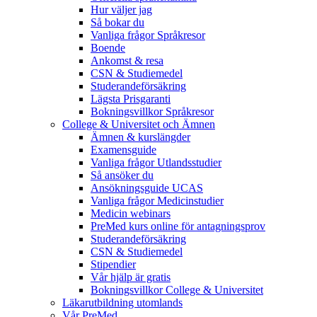
Hur väljer jag
Så bokar du
Vanliga frågor Språkresor
Boende
Ankomst & resa
CSN & Studiemedel
Studerandeförsäkring
Lägsta Prisgaranti
Bokningsvillkor Språkresor
College & Universitet och Ämnen
Ämnen & kurslängder
Examensguide
Vanliga frågor Utlandsstudier
Så ansöker du
Ansökningsguide UCAS
Vanliga frågor Medicinstudier
Medicin webinars
PreMed kurs online för antagningsprov
Studerandeförsäkring
CSN & Studiemedel
Stipendier
Vår hjälp är gratis
Bokningsvillkor College & Universitet
Läkarutbildning utomlands
Vår PreMed