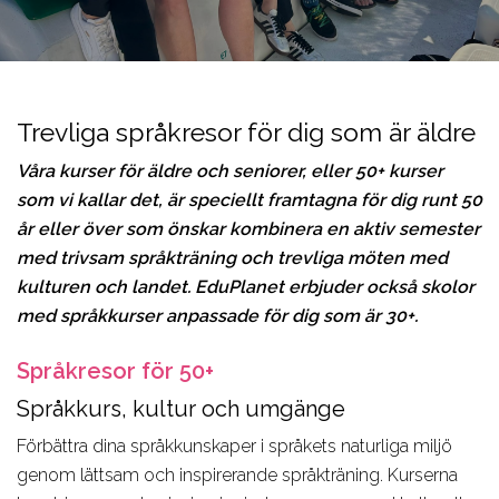
Design, Web,
Law
Språkkurser
Vår PreMed
Game
Media,
för lärare
Film, Photo,
Communication
Språkresor
Drama,
Sport,
för ungdomar
Trevliga språkresor för dig som är äldre
Dance
Wellness,
Studieresor
Våra kurser för äldre och seniorer, eller 50+ kurser
Music,
Fitness
Online
som vi kallar det, är speciellt framtagna för dig runt 50
Music
Tourism,
år eller över som önskar kombinera en aktiv semester
Business
Hotel, Event,
med trivsam språkträning och trevliga möten med
Restaurant
kulturen och landet. EduPlanet erbjuder också skolor
Environment,
med språkkurser anpassade för dig som är 30+.
Natural
Språkresor för 50+
Science
Språkkurs, kultur och umgänge
IT,
Computer,
Förbättra dina språkkunskaper i språkets naturliga miljö
genom lättsam och inspirerande språkträning. Kurserna
Engineering,
Kontakta våra