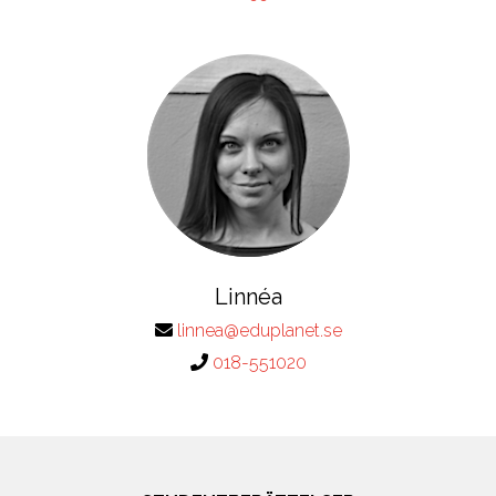
Linnéa
linnea@eduplanet.se
018-551020