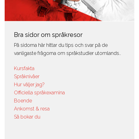
Bra sidor om språkresor
På sidorna här hittar du tips och svar på de
vanligaste frågorna om språkstudier utomlands..
Kursfakta
Språknivåer
Hur väljer jag?
Officiella språkexamina
Boende
Ankomst & resa
Så bokar du