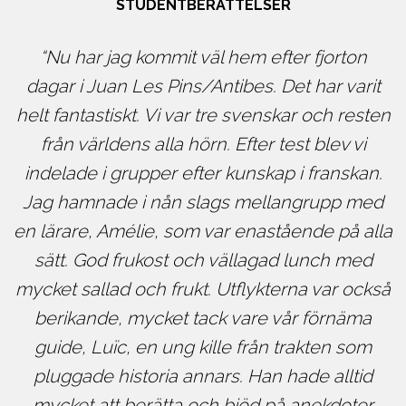
STUDENTBERÄTTELSER
Nu har jag kommit väl hem efter fjorton
t
dagar i Juan Les Pins/Antibes. Det har varit
en
helt fantastiskt. Vi var tre svenskar och resten
h
från världens alla hörn. Efter test blev vi
.
indelade i grupper efter kunskap i franskan.
d
Jag hamnade i nån slags mellangrupp med
la
en lärare, Amélie, som var enastående på alla
e
sätt. God frukost och vällagad lunch med
så
mycket sallad och frukt. Utflykterna var också
m
berikande, mycket tack vare vår förnäma
guide, Luïc, en ung kille från trakten som
pluggade historia annars. Han hade alltid
mycket att berätta och bjöd på anekdoter