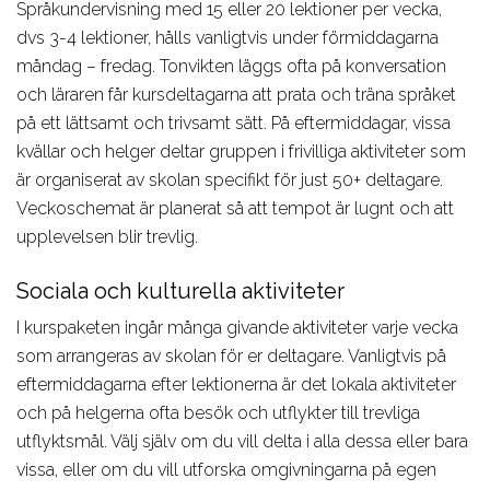
Språkundervisning med 15 eller 20 lektioner per vecka,
dvs 3-4 lektioner, hålls vanligtvis under förmiddagarna
måndag – fredag. Tonvikten läggs ofta på konversation
och läraren får kursdeltagarna att prata och träna språket
på ett lättsamt och trivsamt sätt. På eftermiddagar, vissa
kvällar och helger deltar gruppen i frivilliga aktiviteter som
är organiserat av skolan specifikt för just 50+ deltagare.
Veckoschemat är planerat så att tempot är lugnt och att
upplevelsen blir trevlig.
Sociala och kulturella aktiviteter
I kurspaketen ingår många givande aktiviteter varje vecka
som arrangeras av skolan för er deltagare. Vanligtvis på
eftermiddagarna efter lektionerna är det lokala aktiviteter
och på helgerna ofta besök och utflykter till trevliga
utflyktsmål. Välj själv om du vill delta i alla dessa eller bara
vissa, eller om du vill utforska omgivningarna på egen