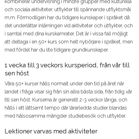
kombinerar undervisning i mindre grupper med kulturella
Aviation
studievägledare om du
och sociala aktiviteter, utflykter till spännande utflyktsmål
behöver hjälp att välja
m.m. Förmodligen har du tidigare kunskaper i språket då
det underlättar inlärningen vid aktiviteter och utflykter, och
i samtal med dina kurskamrater. Det är i vissa fall möjligt
att deltaga i en 50+ kurs som helt nybörjare i språket, men
med fördel har du lite tidigare grundkunskaper.
1 vecka till 3 veckors kursperiod, från vår till
sen höst
Våra 50+ kurser hålls normalt under den tid på året när
landet i fråga visar sig från sin allra bästa sida, från tidig vår
till sen höst. Kurserna är generellt 2-3 veckor långa, och
hålls i ett lättsamt tempo där lärarledda studier blandas
med hälsosamma mängder studiebesök och utflykter.
Lektioner varvas med aktiviteter