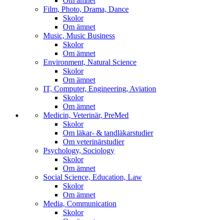
Om ämnet
Film, Photo, Drama, Dance
Skolor
Om ämnet
Music, Music Business
Skolor
Om ämnet
Environment, Natural Science
Skolor
Om ämnet
IT, Computer, Engineering, Aviation
Skolor
Om ämnet
Medicin, Veterinär, PreMed
Skolor
Om läkar- & tandläkarstudier
Om veterinärstudier
Psychology, Sociology
Skolor
Om ämnet
Social Science, Education, Law
Skolor
Om ämnet
Media, Communication
Skolor