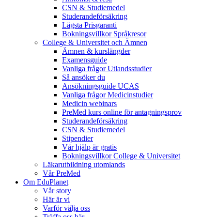
CSN & Studiemedel
Studerandeförsäkring
Lägsta Prisgaranti
Bokningsvillkor Språkresor
College & Universitet och Ämnen
Ämnen & kurslängder
Examensguide
Vanliga frågor Utlandsstudier
Så ansöker du
Ansökningsguide UCAS
Vanliga frågor Medicinstudier
Medicin webinars
PreMed kurs online för antagningsprov
Studerandeförsäkring
CSN & Studiemedel
Stipendier
Vår hjälp är gratis
Bokningsvillkor College & Universitet
Läkarutbildning utomlands
Vår PreMed
Om EduPlanet
Vår story
Här är vi
Varför välja oss
Träffa oss här