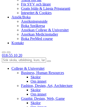
För SYV och lärare
Gratis hjälp & Lägsta Prisgaranti
Integritet & Cookies
Ansök/Boka
Ansökningsguide
Boka Språkresa
Ansökan College & Universitet
Ansökan Medicinstudier
Boka PreMed course
Kontakt
018-55 10 20
College & Universitet
Business, Human Resources
Skolor
Om ämnet
Fashion, Design, Art, Architecture
Skolor
Om ämnet
Graphic Design, Web, Game
Skolor