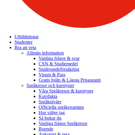
Utbildningar
Studenter
Bra att veta
Allmän information
Vanliga frågor & svar
CSN & Studiemedel
Studerandeförsäkring
Visum & Pass
Gratis hjälp & Lägsta Prisgaranti
Språkresor och kurstyper
Våra Språkresor & kurstyper
Kursfakta
Språknivåer
Officiella språkexamina
Hur väljer jag
Så bokar du
Vanliga frågor Språkresor
Boende
Ankomst & resa