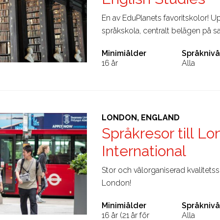
En av EduPlanets favoritskolor! 
språkskola, centralt belägen på 
Minimiålder
Språknivå
16 år
Alla
LONDON, ENGLAND
Språkresor till Lo
International
Stor och välorganiserad kvalitets
London!
Minimiålder
Språknivå
16 år (21 år för
Alla