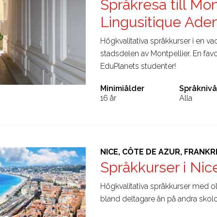
Språkresa till Mon
Lingusitique Aden
Högkvalitativa språkkurser i en 
stadsdelen av Montpellier. En fav
EduPlanets studenter!
Minimiålder
Språknivå
16 år
Alla
NICE, CÔTE DE AZUR, FRANKR
Språkkurser i Nic
Högkvalitativa språkkurser med ol
bland deltagare än på andra skolo