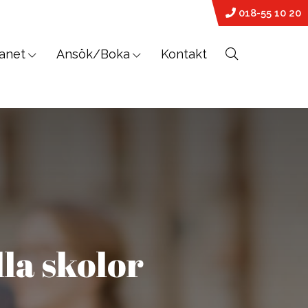
018-55 10 20
anet
Ansök/Boka
Kontakt
PREMED
På vår världsledande PreMed-kurs
sitter du uppkopplad via datorn med
din lärare och klass online.
lla skolor
Vår PreMed