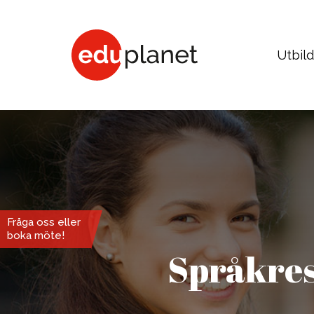
Utbil
COLLEGE & UNIVERSITET
Business, Human Resources
Medici
Fråga oss eller
boka möte!
Fashion, Design, Art, Architecture
Psycho
Språkreso
Graphic Design, Web, Game
Social
Film, Photo, Drama, Dance
Media
Music, Music Business
Sport,