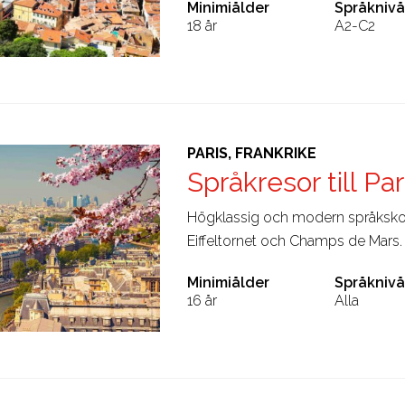
Minimiålder
Språknivå
18 år
A2-C2
PARIS, FRANKRIKE
Språkresor till Pa
Högklassig och modern språksko
Eiffeltornet och Champs de Mars. 
Minimiålder
Språknivå
16 år
Alla