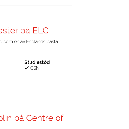
hester på ELC
ad som en av Englands bästa
Studiestöd
CSN
blin på Centre of