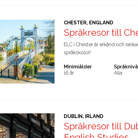
CHESTER, ENGLAND
Språkresor till C
ELC i Chester är erkänd och rank
språkskolor!
Minimiålder
Språknivå
16 år
Alla
DUBLIN, IRLAND
Språkresor till Du
English Studies