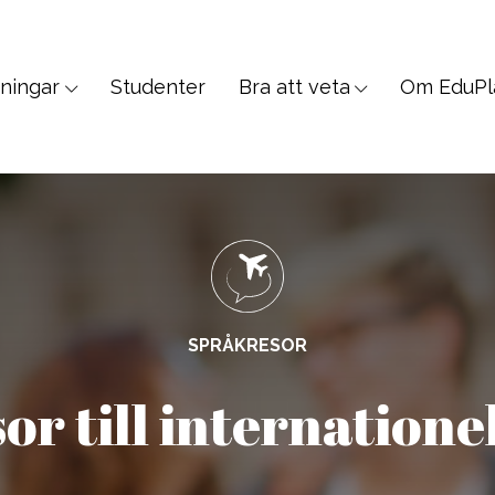
dningar
Studenter
Bra att veta
Om EduPl
SPRÅKRESOR
n, Veterinär, PreMed
Allmänna & Student
SPRÅKRESOR
logy, Sociology
Språkresor för 30+
r till internatione
 Science, Education, Law
Språkresor för 50+
, Communication
Språkkurser för arbetet
 Wellness, Fitness
Språkkurser för lärare