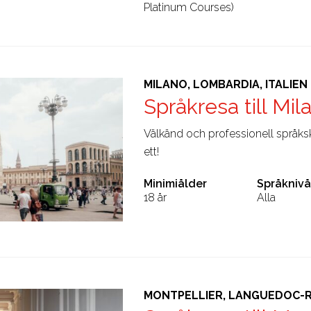
Platinum Courses)
MILANO, LOMBARDIA, ITALIEN
Språkresa till Mi
Välkänd och professionell språk
ett!
Minimiålder
Språknivå
18 år
Alla
MONTPELLIER, LANGUEDOC-R