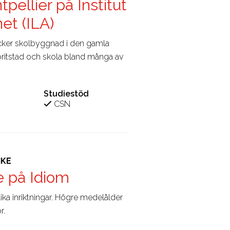
tpellier på Institut
et (ILA)
vacker skolbyggnad i den gamla
oritstad och skola bland många av
Studiestöd
CSN
IKE
e på Idiom
ika inriktningar. Högre medelålder
r.