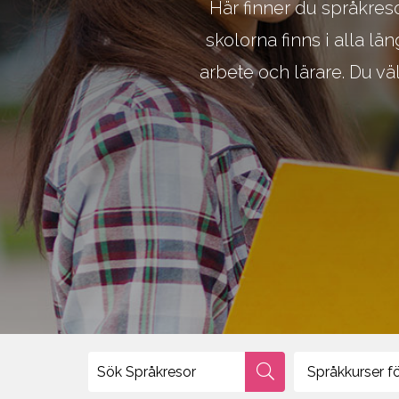
Här finner du språkreso
Environment, Natural Science
Touris
skolorna finns i alla l
IT, Computer, Engineering, Aviation
arbete och lärare. Du vä
Språkkurser för