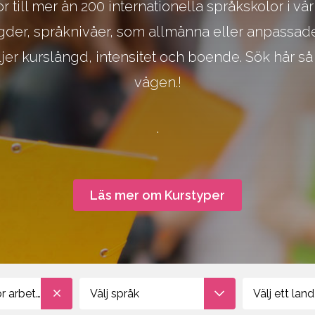
r till mer än 200 internationella språkskolor i v
m, Hotel, Event, Restaurant
Språkresor för ungdomar
ängder, språknivåer, som allmänna eller anpassad
Studieresor
Online
ljer kurslängd, intensitet och boende. Sök här så
vägen.!
.
Läs mer om Kurstyper
 arbetet
Välj språk
Välj ett land