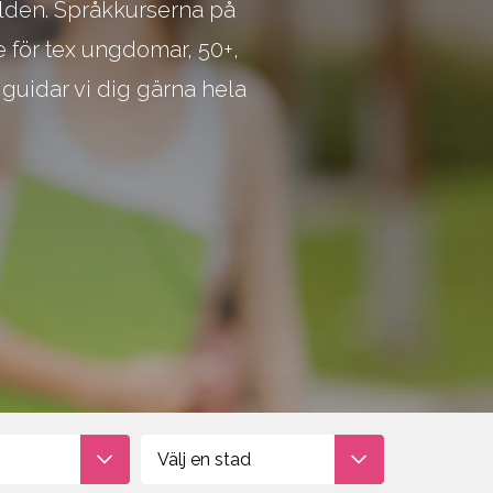
ärlden. Språkkurserna på
e för tex ungdomar, 50+,
Kontakta våra
 guidar vi dig gärna hela
studievägledare om du
behöver hjälp att välja
Välj en stad