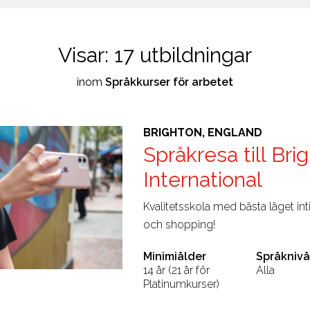
Visar:
17
utbildningar
inom
Språkkurser för arbetet
BRIGHTON, ENGLAND
Språkresa till Bri
International
Kvalitetsskola med bästa läget inti
och shopping!
Minimiålder
Språknivå
14 år (21 år för
Alla
Platinumkurser)