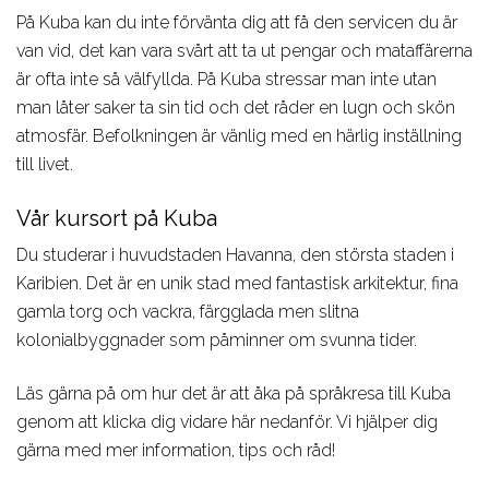
Aviation
studievägledare om du
På Kuba kan du inte förvänta dig att få den servicen du är
behöver hjälp att välja
van vid, det kan vara svårt att ta ut pengar och mataffärerna
är ofta inte så välfyllda. På Kuba stressar man inte utan
man låter saker ta sin tid och det råder en lugn och skön
atmosfär. Befolkningen är vänlig med en härlig inställning
till livet.
Vår kursort på Kuba
Du studerar i huvudstaden Havanna, den största staden i
Karibien. Det är en unik stad med fantastisk arkitektur, fina
gamla torg och vackra, färgglada men slitna
kolonialbyggnader som påminner om svunna tider.
Läs gärna på om hur det är att åka på språkresa till Kuba
genom att klicka dig vidare här nedanför. Vi hjälper dig
gärna med mer information, tips och råd!