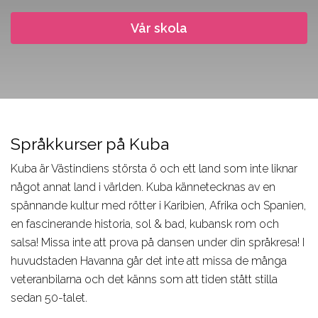
Design, Web,
Law
Språkkurser
Vår PreMed
Game
Vår skola
Media,
för lärare
Film, Photo,
Communication
Språkresor
Drama,
Sport,
för ungdomar
Dance
Wellness,
Studieresor
Music,
Fitness
Online
Music
Tourism,
Språkkurser på Kuba
Business
Hotel, Event,
Kuba är Västindiens största ö och ett land som inte liknar
Restaurant
något annat land i världen. Kuba kännetecknas av en
Environment,
spännande kultur med rötter i Karibien, Afrika och Spanien,
Natural
en fascinerande historia, sol & bad, kubansk rom och
Science
salsa! Missa inte att prova på dansen under din språkresa! I
IT,
huvudstaden Havanna går det inte att missa de många
veteranbilarna och det känns som att tiden stått stilla
Computer,
sedan 50-talet.
Engineering,
Kontakta våra