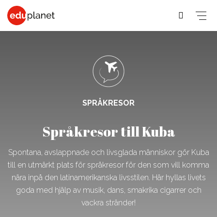
COLLEGE &
SPRÅKRESOR
PREMED
UNIVERSITET
På vår
SPRÅKRESOR
Medicin,
Allmänna &
Business,
världsledande
Veterinär,
Student
Språkresor till Kuba
PreMed-kurs
Human
PreMed
Språkresor
sitter du
Resources
Psychology,
för 30+
Spontana, avslappnade och livsglada människor gör Kuba
uppkopplad
Fashion,
Sociology
Språkresor
till en utmärkt plats för språkresor för den som vill komma
via datorn
Design, Art,
Social
nära inpå den latinamerikanska livsstilen. Här hyllas livets
för 50+
med din
Architecture
goda med hjälp av musik, dans, smakrika cigarrer och
lärare och
Science,
Språkkurser
vackra stränder!
Graphic
klass online.
Education,
för arbetet