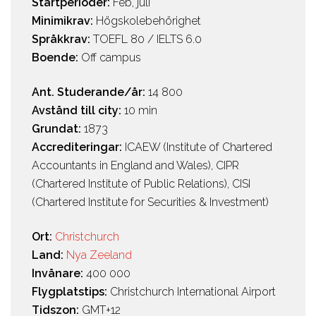
Startperioder:
Feb, juli
Minimikrav:
Högskolebehörighet
Språkkrav:
TOEFL 80 / IELTS 6.0
Boende:
Off campus
Ant. Studerande/år:
14 800
Avstånd till city:
10 min
Grundat:
1873
Accrediteringar:
ICAEW (Institute of Chartered
Accountants in England and Wales), CIPR
(Chartered Institute of Public Relations), CISI
(Chartered Institute for Securities & Investment)
Ort:
Christchurch
Land:
Nya Zeeland
Invånare:
400 000
Flygplatstips:
Christchurch International Airport
Tidszon:
GMT+12