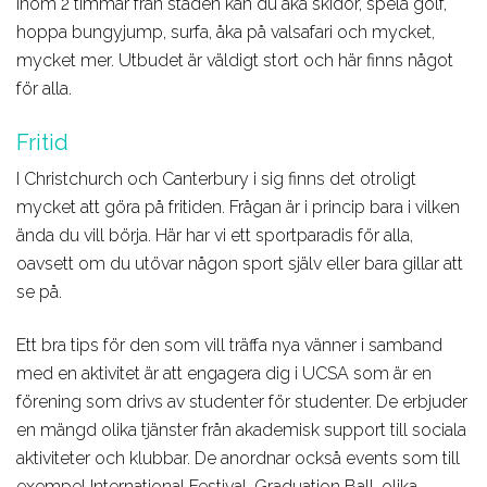
Inom 2 timmar från staden kan du åka skidor, spela golf,
hoppa bungyjump, surfa, åka på valsafari och mycket,
mycket mer. Utbudet är väldigt stort och här finns något
för alla.
Fritid
I Christchurch och Canterbury i sig finns det otroligt
mycket att göra på fritiden. Frågan är i princip bara i vilken
ända du vill börja. Här har vi ett sportparadis för alla,
oavsett om du utövar någon sport själv eller bara gillar att
se på.
Ett bra tips för den som vill träffa nya vänner i samband
med en aktivitet är att engagera dig i UCSA som är en
förening som drivs av studenter för studenter. De erbjuder
en mängd olika tjänster från akademisk support till sociala
aktiviteter och klubbar. De anordnar också events som till
exempel International Festival, Graduation Ball, olika