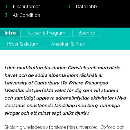
Fikaautomat
Data labb
Air Condition
Intro
Kurser & Program
Boende
Priser & datum
Ansökan & Krav
I den multikulturella staden Christchurch med både
havet och de södra alperna inom räckhåll är
University of Canterbury (Te Whare Wanangao
Waitaha) det perfekta valet för dig som vill studera
och samtidigt uppleva adrenalinfyllda aktiviteter i Nya
Zeelands enastående landskap med berg, lummiga
skogar och ett minst sagt unikt djurliv.
Skolan grundades av forskare från universitet i Oxford och