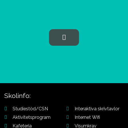
Aviation
studievägledare om du
behöver hjälp att välja
Skolinfo:
Studiestöd/CSN
Interaktiva skrivtavlor
Aktivitetsprogram
Internet Wifi
Kafeteria
Visumkrav