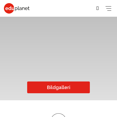
COLLEGE &
SPRÅKRESOR
PREMED
UNIVERSITET
På vår
Medicin,
Allmänna &
Business,
världsledande
Veterinär,
Student
PreMed-kurs
Human
PreMed
Språkresor
sitter du
Resources
Psychology,
för 30+
uppkopplad
Fashion,
Bildgalleri
Sociology
Språkresor
via datorn
Design, Art,
Social
för 50+
med din
Architecture
lärare och
Science,
Språkkurser
Graphic
klass online.
Education,
för arbetet