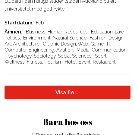
Studera i den härliga studentstaden Auckland på ett
universitetet med gott rykte!
Startdatum
Feb
Ämnen
Business, Human Resources
,
Education, Law,
Politics
,
Environment, Natural Science
,
Fashion, Design,
Art, Architecture
,
Graphic Design, Web, Game
,
IT,
Computer, Engineering, Aviation
,
Media, Communication
,
Psychology, Sociology, Social Sciences
,
Sport,
Wellness, Fitness
,
Tourism, Hotel, Event, Restaurant
Visa fler...
Bara hos oss
Personlig studievägledning