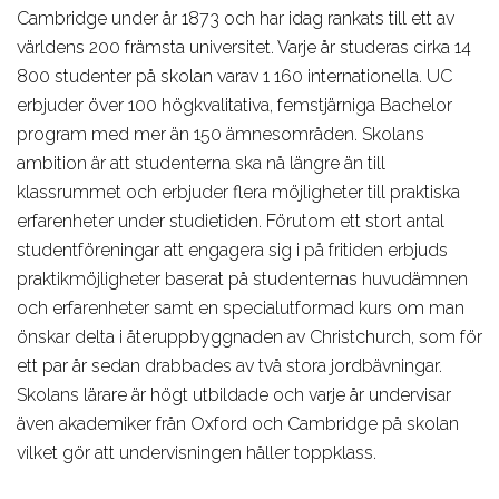
Cambridge under år 1873 och har idag rankats till ett av
världens 200 främsta universitet. Varje år studeras cirka 14
800 studenter på skolan varav 1 160 internationella. UC
erbjuder över 100 högkvalitativa, femstjärniga Bachelor
program med mer än 150 ämnesområden. Skolans
ambition är att studenterna ska nå längre än till
klassrummet och erbjuder flera möjligheter till praktiska
erfarenheter under studietiden. Förutom ett stort antal
studentföreningar att engagera sig i på fritiden erbjuds
praktikmöjligheter baserat på studenternas huvudämnen
och erfarenheter samt en specialutformad kurs om man
önskar delta i återuppbyggnaden av Christchurch, som för
ett par år sedan drabbades av två stora jordbävningar.
Skolans lärare är högt utbildade och varje år undervisar
även akademiker från Oxford och Cambridge på skolan
vilket gör att undervisningen håller toppklass.