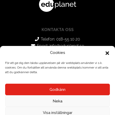
Aviation
studievägledare om du
behöver hjälp att välja
KONTAKTA OSS
Telefon: 018-55 10 20
Epost:
info@eduplanet.se
Cookies
SOCIALA MEDIER
För att ge dig den bästa upplevelsen på vår webbplats använder vi s.k.
cookies. Om du fortsätter att använda denna webbplats kommer vi att anta
Facebook
att du godkänner detta.
Instagram
Godkänn
Neka
Visa inställningar