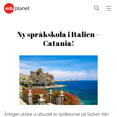
Ny språkskola i Italien –
Catania!
COLLEGE &
SPRÅKRESOR
PREMED
UNIVERSITET
På vår
Medicin,
Allmänna &
Business,
världsledande
Veterinär,
Student
PreMed-kurs
Human
PreMed
Språkresor
sitter du
Resources
Psychology,
för 30+
uppkopplad
Fashion,
Sociology
Språkresor
via datorn
Design, Art,
Social
för 50+
med din
Architecture
lärare och
Science,
Språkkurser
Graphic
klass online.
Education,
för arbetet
Äntligen utökar vi utbudet av språkkurser på Sicilien, från