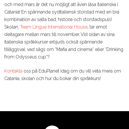
Design, Web,
Law
Språkkurser
och med mars är det nu möjligt att även läsa italienska i
Vår PreMed
Game
Media,
för lärare
Catania! En spännande syditaliensk storstad med en bra
Film, Photo,
kombination av salta bad, historia och storstadspuls!
Communication
Språkresor
Skolan,
Team Lingue International House
, tar emot
Drama,
Sport,
för ungdomar
deltagare mellan mars till november. Vid sidan av sina
Dance
Wellness,
Studieresor
italienska språkkurser erbjuds också spännande
Music,
Fitness
Online
tilläggsval, vad sägs om ”Mafia and cinema” eller ”Drinking
Music
Tourism,
from Odysseus cup”?
Business
Hotel, Event,
Kontakta
oss på EduPlanet idag om du vill veta mera om
Restaurant
Catania, skolan och hur du bokar din språkkurs!
Environment,
Natural
Science
IT,
Computer,
Engineering,
Kontakta våra