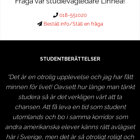
Fråga vår studievägledare Linnéa!
018-551020
Beställ info/Ställ en fråga
STUDENTBERÄTTELSER
l
Det är en otrolig upplevelse och jag har fått
minnen för livet! Oavsett hur länge man tänkt
studera så är det verkligen värt att ta
r
chansen. Att få leva en tid som student
a
utomlands och bo i samma korridor som
e
andra amerikanska elever känns rätt avlägset
n
här i Sverige, men det är så otroligt roligt och