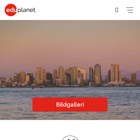
COLLEGE &
SPRÅKRESOR
PREMED
UNIVERSITET
På vår
Medicin,
Allmänna &
Business,
världsledande
Veterinär,
Student
PreMed-kurs
Human
PreMed
Språkresor
sitter du
Resources
Psychology,
för 30+
uppkopplad
Fashion,
Bildgalleri
Sociology
Språkresor
via datorn
Design, Art,
Social
för 50+
med din
Architecture
lärare och
Science,
Språkkurser
Graphic
klass online.
Education,
för arbetet