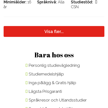
Minimiålder
16
Språknivå
Alla
Studiestöd
år
CSN
Visa fler...
Bara hos oss
Personlig studievägledning
Studiemedelshjälp
Inga pålägg & Gratis hjälp
Lägsta Prisgaranti
Språkresor och Utlandsstudier