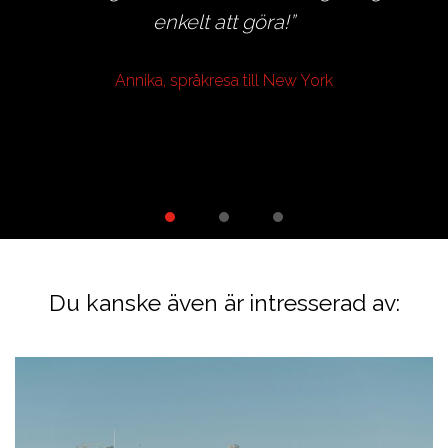
t
enkelt att göra!
te
Annika, språkresa till New York
i
Du kanske även är intresserad av: