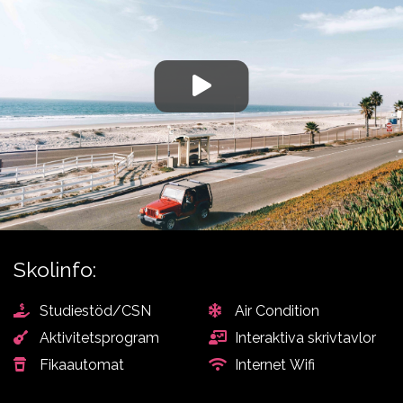
Aviation
studievägledare om du
behöver hjälp att välja
Skolinfo:
Studiestöd/CSN
Air Condition
Aktivitetsprogram
Interaktiva skrivtavlor
Fikaautomat
Internet Wifi