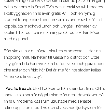
språkträningen effektiv och stimulerande på samma gång,
detta genom b.la Smart TV´s och interaktiva whiteboards. I
skolbyggnaden finns även gratis WiFi och en rymlig
student lounge där studenter samlas under raster för att
koppla, äta medhavd lunch och umgås. I närheten av
skolan hittar du flera restauranger där du t.ex. kan köpa
med dig lunch.
Från skolan har du några minuters promenad till Horton
shopping mall. Närheten till Gaslamp district och Little
Italy gör att du har mycket att utforska, se och göra under
dina raster och fritid här. Det är inte för inte staden kallas
”America´s finest city”.
I
Pacific Beach
, blott två kvarter från stranden, finns CEL´s
andra skola som är något mindre än den i downtown. Här
finns 8 moderna klassrum utrustade med senaste
teknologin som t.ex. TVs och utvecklade ljudsystem för