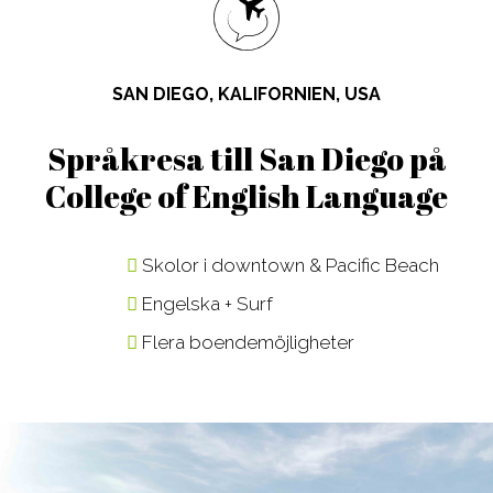
Design, Web,
Law
Språkkurser
Vår PreMed
Game
Media,
för lärare
Film, Photo,
Communication
Språkresor
SAN DIEGO, KALIFORNIEN, USA
Drama,
Sport,
för ungdomar
Dance
Wellness,
Studieresor
Språkresa till San Diego på
Music,
Fitness
Online
College of English Language
Music
Tourism,
Business
Hotel, Event,
Skolor i downtown & Pacific Beach
Restaurant
Engelska + Surf
Environment,
Natural
Flera boendemöjligheter
Science
IT,
Computer,
Engineering,
Kontakta våra