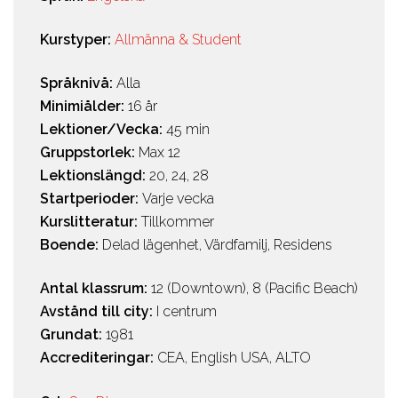
Kurstyper:
Allmänna & Student
Språknivå:
Alla
Minimiålder:
16 år
Lektioner/Vecka:
45 min
Gruppstorlek:
Max 12
Lektionslängd:
20, 24, 28
Startperioder:
Varje vecka
Kurslitteratur:
Tillkommer
Boende:
Delad lägenhet, Värdfamilj, Residens
Antal klassrum:
12 (Downtown), 8 (Pacific Beach)
Avstånd till city:
I centrum
Grundat:
1981
Accrediteringar:
CEA, English USA, ALTO