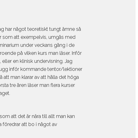
Om kurserna
Språkresor för 50+
sor & kurstyper
Law
Skolor
ag har något teoretiskt tungt ämne så
Om kurserna
teter som att exempelvis, umgås med
Språkkurser för arbetet
pråkexamina
m seminarium under veckans gång i de
Skolor
g
oende på vilken kurs man läser. Inför
Om kurserna
 eller en klinisk undervisning. Jag
Språkkurser för lärare
plugg inför kommande tentor/lektioner
or Språkresor
å att man klarar av att hålla det höga
Skolor
sta tre åren läser man flera kurser
Om kurserna
esa
aget.
Språkresor för ungdomar
iemedel
urant
Skolor
örsäkring
Om kurserna
som att det är nära till allt man kan
aranti
 föredrar att bo i något av
Studieresor
kor Språkresor
Om kurserna