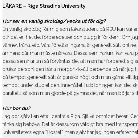
Om ämnet
S
LÄKARE
– Riga Stradins University
Graphic Design, Web, Game
O
Skolor
IT, Com
Hur ser en vanlig skoldag/vecka ut för dig?
En vanlig skoldag för mig som läkarstudent på RSU kan varier
Om ämnet
S
blir det en hel del förberedelser och plugg inför dem. Om jag 
Film, Photo, Drama, Dance
O
vänner, träna, etc. Våra föreläsningarna är generellt sätt onlin
Skolor
ämnena där man måste närvara. Dessa seminarium kan vara på 
dessa seminarium så förväntas det att man har förberett sig så 
brukar personligen träna morgon/kväll beroende på när jag h
då tempot generellt sätt är ganska högt och man gärna vill ligga
tempot under studietiden. Innehållet i utbildningen kan det ski
parallellt så som man gjorde på gymnasiet, när man börjar sitt
Hur bor du?
Jag bor själv i en etta i centrala Riga. Själva området heter ”Cen
tänka sig behöva. Det är dessutom väldigt bra med transportmöj
universitetets egna ”Hostel”, men själv har jag ingen erfarenhet