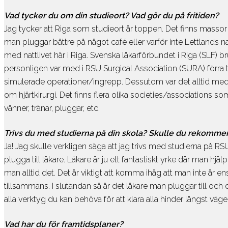
Vad tycker du om din studieort? Vad gör du på fritiden?
Jag tycker att Riga som studieort är toppen. Det finns masso
PREMED
man pluggar bättre på något café eller varför inte Lettlands na
med nattlivet här i Riga. Svenska läkarförbundet i Riga (SLF) b
På vår världsledande PreMed-kurs sitter
personligen var med i RSU Surgical Association (SURA) förra t
du uppkopplad via datorn med din
simulerade operationer/ingrepp. Dessutom var det alltid med 
lärare och klass online.
om hjärtkirurgi. Det finns flera olika societies/associations
vänner, tränar, pluggar, etc.
Vår PreMed
Trivs du med studierna på din skola? Skulle du rekommend
Ja! Jag skulle verkligen säga att jag trivs med studierna på R
plugga till läkare. Läkare är ju ett fantastiskt yrke där man h
man alltid det. Det är viktigt att komma ihåg att man inte är e
tillsammans. I slutändan så är det läkare man pluggar till och
alla verktyg du kan behöva för att klara alla hinder längst väge
Vad har du för framtidsplaner?