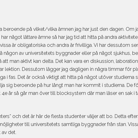
kolor
Om ämnet
m ämnet
Våra Språkre
Social Science, Education, 
puter, Engineering, Aviation
Kursfakta
Skolor
a beroende på vilket/vilka ämnen jag har just den dagen. Om j
kolor
Språknivåer
Om ämnet
har något lättare ämne så har jag tid att hitta på andra aktivi
m ämnet
Officiella s
Media, Communication
e, vissa är obligatoriska och andra är frivilliga. Vi har dessuto
Hur väljer ja
Skolor
någon av universitetets byggnader eller på något sjukhus, ber
att man aktivt kan delta. Det kan vara en diskussion, laboration,
Så bokar du
Om ämnet
ar lektion. Dessutom lägger jag dagligen in några timmar för 
Vanliga fråg
Sport, Wellness, Fitness
 i fas. Det är också viktigt att hitta på något utöver studierna s
Boende
Skolor
lja sig beroende på hur långt man har kommit i studierna. De för
Ankomst & r
Om ämnet
 4e år så går man över till blocksystem där man läser en sak i t
CSN & Stud
Tourism, Hotel, Event, Resta
Studerandef
Skolor
ters” och det är här de flesta studenter väljer att bo. Detta efter
Lägsta Prisg
Om ämnet
ligheter till universitetets samtliga byggnader från stan. Vissa
Bokningsvill
 av det.