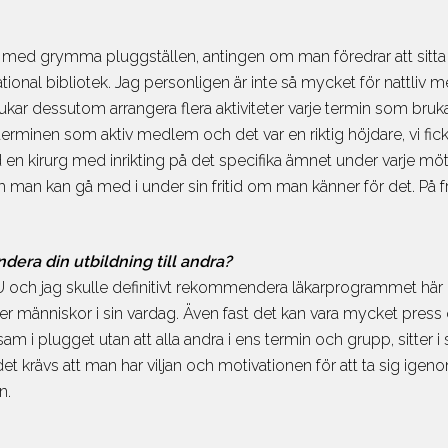
Ämnen & kur
r med grymma pluggställen, antingen om man föredrar att sitta 
Examensgui
tional bibliotek. Jag personligen är inte så mycket för nattliv 
Vanliga fråg
rukar dessutom arrangera flera aktiviteter varje termin som bruka
Utlandsstudie
erminen som aktiv medlem och det var en riktig höjdare, vi fick
Så ansöker 
en kirurg med inrikting på det specifika ämnet under varje mö
Ansöknings
 som man kan gå med i under sin fritid om man känner för det. P
Vanliga fråg
Medicinstudie
era din utbildning till andra?
Medicin web
SU och jag skulle definitivt rekommendera läkarprogrammet här p
PreMed kurs 
jälper människor i sin vardag. Även fast det kan vara mycket pres
antagningspr
nsam i plugget utan att alla andra i ens termin och grupp, sitter
 det krävs att man har viljan och motivationen för att ta sig i
Studerandef
n.
CSN & Stud
Stipendier