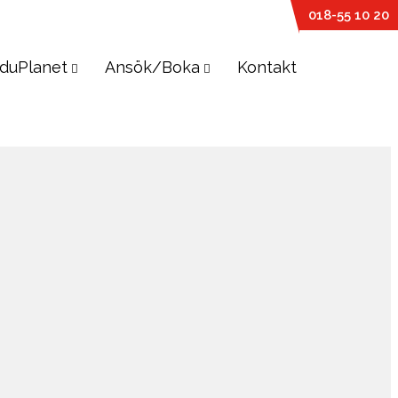
018-55 10 20
duPlanet
Ansök/Boka
Kontakt
SPRÅKRESOR
or & svar
Allmänna & Student
iemedel
Skolor
örsäkring
tudier
Om kurserna
s
Språkresor för 30+
 & Lägsta
Skolor