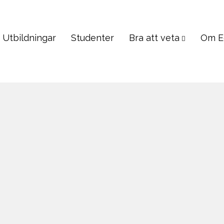
Utbildningar
Studenter
Bra att veta
Om E
Vanliga fråg
Medicin, Veterinär, PreMed
m ämnet
CSN & Stud
Skolor
Music Business
Studerandef
Om läkar- & tandläkars
kolor
Visum & Pas
Om veterinärstudier
m ämnet
Gratis hjälp
Psychology, Sociology
ment, Natural Science
Prisgaranti
Skolor