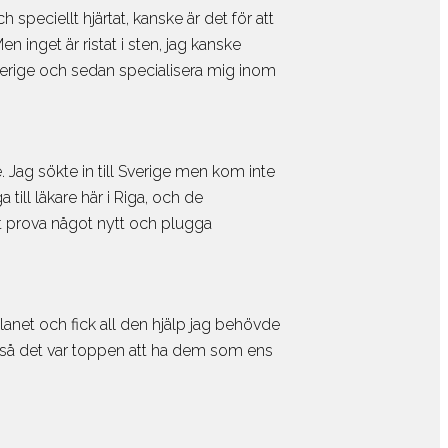
gratis
 speciellt hjärtat, kanske är det för att
kor College &
n inget är ristat i sten, jag kanske
Sverige och sedan specialisera mig inom
. Jag sökte in till Sverige men kom inte
till läkare här i Riga, och de
tt prova något nytt och plugga
net och fick all den hjälp jag behövde
n så det var toppen att ha dem som ens