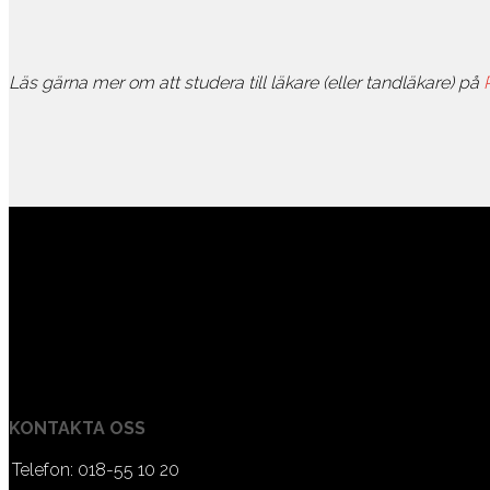
Läs gärna mer om att studera till läkare (eller tandläkare) på
KONTAKTA OSS
Telefon: 018-55 10 20