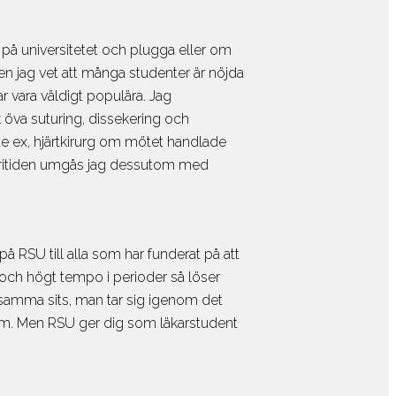
Online
slängder
Skolor
på universitetet och plugga eller om
de
men jag vet att många studenter är nöjda
or
r vara väldigt populära. Jag
r
 öva suturing, dissekering och
du
te ex, hjärtkirurg om mötet handlade
guide UCAS
å fritiden umgås jag dessutom med
or
Kontakta våra
studievägledare om du
r
behöver hjälp att välja
inars
å RSU till alla som har funderat på att
online för
s och högt tempo i perioder så löser
ov
 i samma sits, man tar sig igenom det
genom. Men RSU ger dig som läkarstudent
örsäkring
iemedel