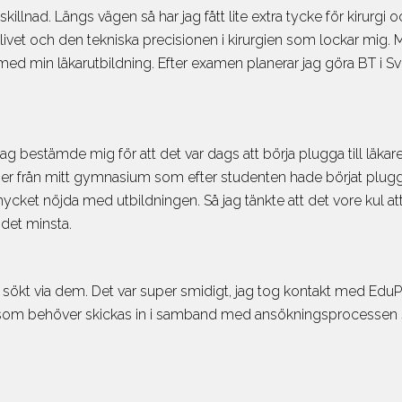
Vår hjälp är 
lnad. Längs vägen så har jag fått lite extra tycke för kirurgi och
Bokningsvill
livet och den tekniska precisionen i kirurgien som lockar mig. Me
ig med min läkarutbildning. Efter examen planerar jag göra BT i 
Universitet
jag bestämde mig för att det var dags att börja plugga till läkare
nner från mitt gymnasium som efter studenten hade börjat plugga 
cket nöjda med utbildningen. Så jag tänkte att det vore kul a
 det minsta.
kt via dem. Det var super smidigt, jag tog kontakt med EduPla
 allt som behöver skickas in i samband med ansökningsprocesse