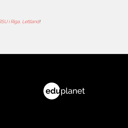
RSU i Riga, Lettland
!