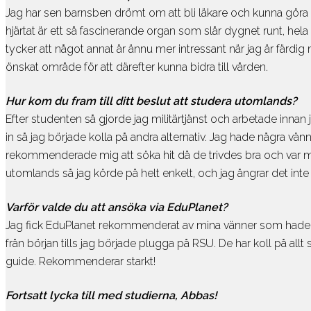
Jag har sen barnsben drömt om att bli läkare och kunna göra skil
hjärtat är ett så fascinerande organ som slår dygnet runt, hela 
tycker att något annat är ännu mer intressant när jag är färd
önskat område för att därefter kunna bidra till vården.
Hur kom du fram till ditt beslut att studera utomlands?
Efter studenten så gjorde jag militärtjänst och arbetade innan 
in så jag började kolla på andra alternativ. Jag hade några vä
rekommenderade mig att söka hit då de trivdes bra och var my
utomlands så jag körde på helt enkelt, och jag ångrar det inte
Varför valde du att ansöka via EduPlanet?
Jag fick EduPlanet rekommenderat av mina vänner som hade sö
från början tills jag började plugga på RSU. De har koll på
guide. Rekommenderar starkt!
Fortsatt lycka till med studierna, Abbas!