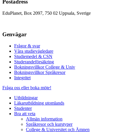
Postadress
EduPlanet, Box 2097, 750 02 Uppsala, Sverige
Genvägar
Frågor & svar
Våra studievägledare
Studiemedel & CSN
Studerandeförsäkring
Bokningsvillkor College & Univ
Bokningsvillkor Språkresor
Integritet
Fråga oss eller boka möte!
Utbildningar
Läkarutbildning utomlands
Studenter
Bra att veta
Allmän information
Språkresor och kurstyper
College & Universitet och Ämnen