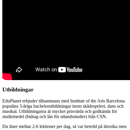
Utbildningar
EduPlanet erbjuder tillsammans med Institute of the Arts Barcelona
populära 3-åriga bachelorutbildningar inom skådespeleri, dans och
musikal. Utbildningarna är mycket prisvärda och godkända för
studiemedel (bidrag och lån för utlandsstudier) från CSN.
Du läser mellan 2-6 lektioner per dag, så var beredd på lärorika men