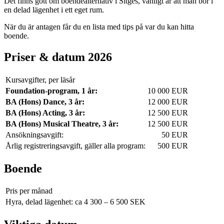
Det finns gott om boendealternativ i Sitges, vanligt är att man bor i
en delad lägenhet i ett eget rum.
När du är antagen får du en lista med tips på var du kan hitta
boende.
Priser & datum 2026
Kursavgifter, per läsår
Foundation-program, 1 år:
10 000 EUR
BA (Hons) Dance, 3 år:
12 000 EUR
BA (Hons) Acting, 3 år:
12 500 EUR
BA (Hons) Musical Theatre, 3 år:
12 500 EUR
Ansökningsavgift:
50 EUR
Årlig registreringsavgift, gäller alla program:
500 EUR
Boende
Pris per månad
Hyra, delad lägenhet:
ca 4 300 – 6 500 SEK