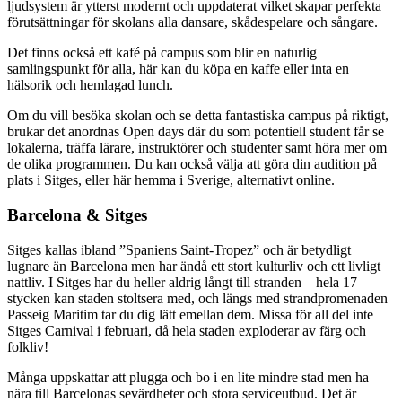
ljudsystem är ytterst modernt och uppdaterat vilket skapar perfekta
förutsättningar för skolans alla dansare, skådespelare och sångare.
Det finns också ett kafé på campus som blir en naturlig
samlingspunkt för alla, här kan du köpa en kaffe eller inta en
hälsorik och hemlagad lunch.
Om du vill besöka skolan och se detta fantastiska campus på riktigt,
brukar det anordnas Open days där du som potentiell student får se
lokalerna, träffa lärare, instruktörer och studenter samt höra mer om
de olika programmen. Du kan också välja att göra din audition på
plats i Sitges, eller här hemma i Sverige, alternativt online.
Barcelona & Sitges
Sitges kallas ibland ”Spaniens Saint-Tropez” och är betydligt
lugnare än Barcelona men har ändå ett stort kulturliv och ett livligt
nattliv. I Sitges har du heller aldrig långt till stranden – hela 17
stycken kan staden stoltsera med, och längs med strandpromenaden
Passeig Maritim tar du dig lätt emellan dem. Missa för all del inte
Sitges Carnival i februari, då hela staden exploderar av färg och
folkliv!
Många uppskattar att plugga och bo i en lite mindre stad men ha
nära till Barcelonas sevärdheter och stora serviceutbud. Det är