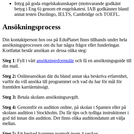
Intyg på goda engelskakunskaper (motsvarande godkänt
betyg i Eng 6) genom ett engelskatest. IAB godkänner bland
annat testen Duolingo, IELTS, Cambridge och TOEFL.
Ansökningsprocess
Din kontaktperson hos oss på EduPlanet finns tillhands under hela
ansökningsprocessen om du har några frågor eller funderingar.
Kortfattat består ansökan av dessa olika steg:
Steg 1
: Fyll i vårt
ansökningsformulär
och få en ansökningsguide till
din mail.
Steg 2:
Onlineansökan där du bland annat ska beskriva erfarenhet,
varför du vill ansöka till programmet och vad du har för mål för
framtiden karriärmässigt.
Steg 3:
Betala skolans ansökningsavgift.
Steg 4:
Genomför en audition online, på skolan i Spanien eller på
skolans audition i Stockholm. Du får tips och tydliga instruktioner i
god tid innan din audition. Det finns olika auditiondatum att välja
mellan.
Steg 5:
Ett besked kommer normalt inom 4 veckor.