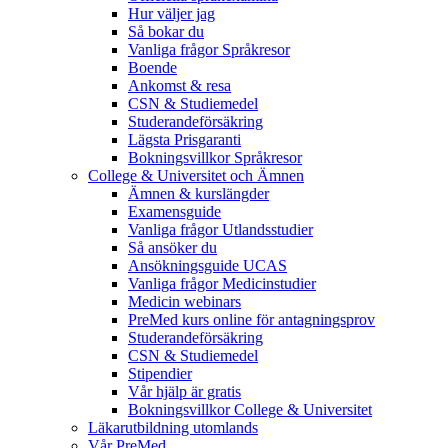
Hur väljer jag
Så bokar du
Vanliga frågor Språkresor
Boende
Ankomst & resa
CSN & Studiemedel
Studerandeförsäkring
Lägsta Prisgaranti
Bokningsvillkor Språkresor
College & Universitet och Ämnen
Ämnen & kurslängder
Examensguide
Vanliga frågor Utlandsstudier
Så ansöker du
Ansökningsguide UCAS
Vanliga frågor Medicinstudier
Medicin webinars
PreMed kurs online för antagningsprov
Studerandeförsäkring
CSN & Studiemedel
Stipendier
Vår hjälp är gratis
Bokningsvillkor College & Universitet
Läkarutbildning utomlands
Vår PreMed