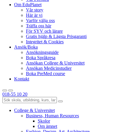
Om EduPlanet
Vår story
Här är vi
Varför välja oss
Träffa oss här
För SYV och lärare
Gratis hjälp & Lägsta Prisgaranti
Integritet & Cookies
Ansök/Boka
Ansökningsguide
Boka Språkresa
Ansökan College & Universitet
Ansökan Medicinstudier
Boka PreMed course
Kontakt
018-55 10 20
College & Universitet
Business, Human Resources
Skolor
Om ämnet
Fashion, Design, Art, Architecture