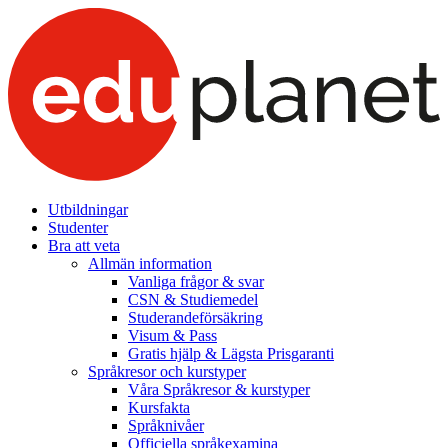
Utbildningar
Studenter
Bra att veta
Allmän information
Vanliga frågor & svar
CSN & Studiemedel
Studerandeförsäkring
Visum & Pass
Gratis hjälp & Lägsta Prisgaranti
Språkresor och kurstyper
Våra Språkresor & kurstyper
Kursfakta
Språknivåer
Officiella språkexamina