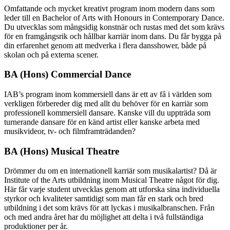
Omfattande och mycket kreativt program inom modern dans som
leder till en Bachelor of Arts with Honours in Contemporary Dance.
Du utvecklas som mångsidig konstnär och rustas med det som krävs
för en framgångsrik och hållbar karriär inom dans. Du får bygga på
din erfarenhet genom att medverka i flera dansshower, både på
skolan och på externa scener.
BA (Hons) Commercial Dance
IAB’s program inom kommersiell dans är ett av få i världen som
verkligen förbereder dig med allt du behöver för en karriär som
professionell kommersiell dansare. Kanske vill du uppträda som
turnerande dansare för en känd artist eller kanske arbeta med
musikvideor, tv- och filmframträdanden?
BA (Hons) Musical Theatre
Drömmer du om en internationell karriär som musikalartist? Då är
Institute of the Arts utbildning inom Musical Theatre något för dig.
Här får varje student utvecklas genom att utforska sina individuella
styrkor och kvaliteter samtidigt som man får en stark och bred
utbildning i det som krävs för att lyckas i musikalbranschen. Från
och med andra året har du möjlighet att delta i två fullständiga
produktioner per år.