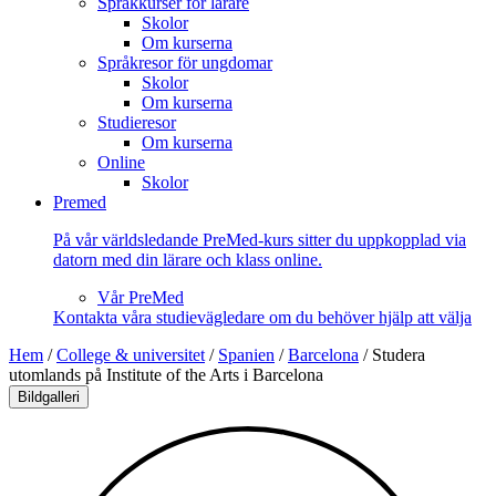
Språkkurser för lärare
Skolor
Om kurserna
Språkresor för ungdomar
Skolor
Om kurserna
Studieresor
Om kurserna
Online
Skolor
Premed
På vår världsledande PreMed-kurs sitter du uppkopplad via
datorn med din lärare och klass online.
Vår PreMed
Kontakta våra studievägledare om du behöver hjälp att välja
Hem
/
College & universitet
/
Spanien
/
Barcelona
/
Studera
utomlands på Institute of the Arts i Barcelona
Bildgalleri