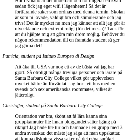
Här i Milano är det underbart och för ungefär en kvart
sedan fick jag eget wifi i lägenheten! Så det är
fortfarande saker som ordnas med denna termin. Skolan
är som ni lovade, väldigt bra och stimulerande och jag
trivs! Det är mycket nu men jag känner att allt jag gör är
utvecklande och extremt roligt (för det mesta)! Tack för
att du hjälpte mig att göra min dröm möjlig. Behöver du
någon rekommendation till en framtida student så ger
jag gärna det!
Patricia, student på Istituto Europeo di Design
Att åka till USA var nog ett av de bästa val jag har
gjort! Så otroligt många trevliga personer och lärare på
Santa Barbara City College vilket gör upplevelsen
mycket bättre än förväntat. Jag bor i ett hus med en
svensk och sex amerikanska roommates, vilket är
jätteroligt.
Christoffer, student på Santa Barbara City College
Orientation var bra, skönt att få lära känna sina
gruppkamrater lite innan pluggandet sätter igång på
riktigt! Jag hade lite tur och hamnade i en grupp med 3
andra svenskar, det måste jag säga att man uppskattar,
att kunna diskutera vissa saker på det egna språket