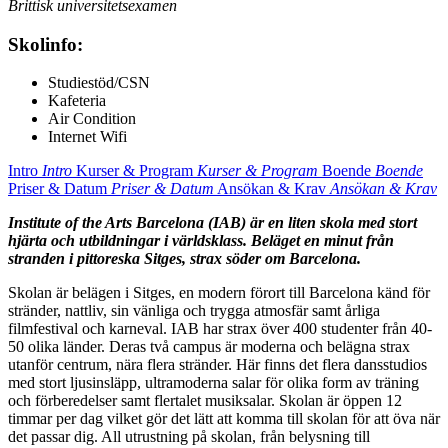
Brittisk universitetsexamen
Skolinfo:
Studiestöd/CSN
Kafeteria
Air Condition
Internet Wifi
Intro
Intro
Kurser & Program
Kurser & Program
Boende
Boende
Priser & Datum
Priser & Datum
Ansökan & Krav
Ansökan & Krav
Institute of the Arts Barcelona (IAB) är en liten skola med stort
hjärta och utbildningar i världsklass. Beläget en minut från
stranden i pittoreska Sitges, strax söder om Barcelona.
Skolan är belägen i Sitges, en modern förort till Barcelona känd för
stränder, nattliv, sin vänliga och trygga atmosfär samt årliga
filmfestival och karneval. IAB har strax över 400 studenter från 40-
50 olika länder. Deras två campus är moderna och belägna strax
utanför centrum, nära flera stränder. Här finns det flera dansstudios
med stort ljusinsläpp, ultramoderna salar för olika form av träning
och förberedelser samt flertalet musiksalar. Skolan är öppen 12
timmar per dag vilket gör det lätt att komma till skolan för att öva när
det passar dig. All utrustning på skolan, från belysning till