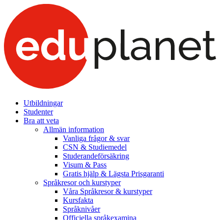
Utbildningar
Studenter
Bra att veta
Allmän information
Vanliga frågor & svar
CSN & Studiemedel
Studerandeförsäkring
Visum & Pass
Gratis hjälp & Lägsta Prisgaranti
Språkresor och kurstyper
Våra Språkresor & kurstyper
Kursfakta
Språknivåer
Officiella språkexamina