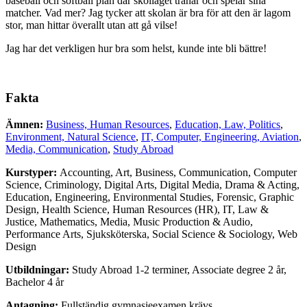
baseball och softball plan där skollaget tränar och spelar sina
matcher. Vad mer? Jag tycker att skolan är bra för att den är lagom
stor, man hittar överallt utan att gå vilse!
Jag har det verkligen hur bra som helst, kunde inte bli bättre!
Fakta
Ämnen:
Business, Human Resources
,
Education, Law, Politics
,
Environment, Natural Science
,
IT, Computer, Engineering, Aviation
,
Media, Communication
,
Study Abroad
Kurstyper:
Accounting
,
Art
,
Business
,
Communication
,
Computer
Science
,
Criminology
,
Digital Arts
,
Digital Media
,
Drama & Acting
,
Education
,
Engineering
,
Environmental Studies
,
Forensic
,
Graphic
Design
,
Health Science
,
Human Resources (HR)
,
IT
,
Law &
Justice
,
Mathematics
,
Media
,
Music Production & Audio
,
Performance Arts
,
Sjuksköterska
,
Social Science & Sociology
,
Web
Design
Utbildningar:
Study Abroad 1-2 terminer, Associate degree 2 år,
Bachelor 4 år
Antagning:
Fullständig gymnasieexamen krävs