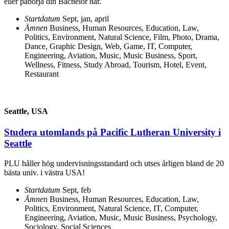
eller påbörja din Bachelor här.
Startdatum
Sept, jan, april
Ämnen
Business, Human Resources
,
Education, Law,
Politics
,
Environment, Natural Science
,
Film, Photo, Drama,
Dance
,
Graphic Design, Web, Game
,
IT, Computer,
Engineering, Aviation
,
Music, Music Business
,
Sport,
Wellness, Fitness
,
Study Abroad
,
Tourism, Hotel, Event,
Restaurant
Seattle, USA
Studera utomlands på Pacific Lutheran University i
Seattle
PLU håller hög undervisningsstandard och utses årligen bland de 20
bästa univ. i västra USA!
Startdatum
Sept, feb
Ämnen
Business, Human Resources
,
Education, Law,
Politics
,
Environment, Natural Science
,
IT, Computer,
Engineering, Aviation
,
Music, Music Business
,
Psychology,
Sociology, Social Sciences