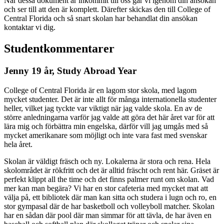
När dessa dokument är inkommit till oss går vi igenom din ansökan
och ser till att den är komplett. Därefter skickas den till College of
Central Florida och så snart skolan har behandlat din ansökan
kontaktar vi dig.
Studentkommentarer
Jenny 19 år, Study Abroad Year
College of Central Florida är en lagom stor skola, med lagom
mycket studenter. Det är inte allt för många internationella studenter
heller, vilket jag tyckte var viktigt när jag valde skola. En av de
större anledningarna varför jag valde att göra det här året var för att
lära mig och förbättra min engelska, därför vill jag umgås med så
mycket amerikanare som möjligt och inte vara fast med svenskar
hela året.
Skolan är väldigt fräsch och ny. Lokalerna är stora och rena. Hela
skolområdet är rökfritt och det är alltid fräscht och rent här. Gräset är
perfekt klippt all the time och det finns palmer runt om skolan. Vad
mer kan man begära? Vi har en stor cafeteria med mycket mat att
välja på, ett bibliotek där man kan sitta och studera i lugn och ro, en
stor gympasal där de har basketboll och volleyboll matcher. Skolan
har en sådan där pool där man simmar för att tävla, de har även en