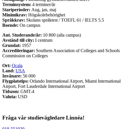
Terminsystem:
4 terminer/år
Startperioder:
Aug, jan, maj
Minimikrav:
Högskolebehörighet
Språkkrav:
Skolans språktest / TOEFL 61 / IELTS 5.5
Boende:
On campus
Ant. Studerande/år:
10 800 (alla campus)
Avstånd till city:
I centrum
Grundat:
1957
Accrediteringar:
Southern Association of Colleges and Schools
Commission on Colleges
Ort:
Ocala
Land:
USA
Invånare:
56 000
Flygplatstips:
Orlando International Airport, Miami International
Airport, Fort Lauderdale International Airport
Tidszon:
GMT-4
Valuta:
USD
Fråga vår studievägledare Linnéa!
018-551020