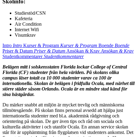
Skolinfo:
Studiestöd/CSN
Kafeteria
Air Condition
Internet Wifi
Visumkrav
Intro
Intro
Kurser & Program
Kurser & Program
Boende
Boende
Priser & Datum
Priser & Datum
Ansökan & Krav
Ansökan & Krav
Studentkommentarer
Studentkommentarer
Belägen mitt i solskensstaten Florida lockar College of Central
Florida (CF) studenter från hela världen. På skolans olika
campus läser totalt ca 10 000 studenter varav ca 100 är
internationella. Skolan är belägen i fridfulla Ocala, med närhet till
större städer såsom Orlando. Ocala är en mindre stad känd för
sina hästgårdar.
Du märker snabbt att miljön är mycket trevlig och människorna
tillmötesgående. På skolan finns personal avsedd att hjälpa just
internationella studenter med bl.a. akademisk rådgivning och
orientering på skolan. De ger även tips och råd om sociala och
kulturella aktiviteter i och utanför Ocala. En annan service skolan
står för är upphämtning från flygplatsen vid studenters ankomst. Det