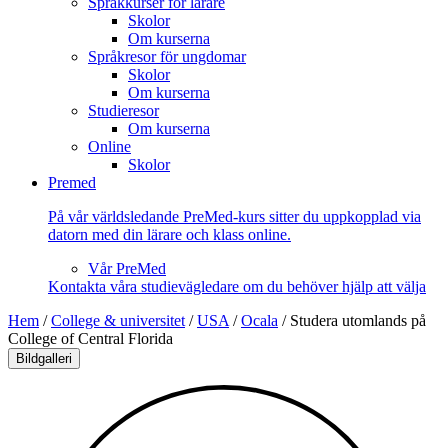
Språkkurser för lärare
Skolor
Om kurserna
Språkresor för ungdomar
Skolor
Om kurserna
Studieresor
Om kurserna
Online
Skolor
Premed
På vår världsledande PreMed-kurs sitter du uppkopplad via
datorn med din lärare och klass online.
Vår PreMed
Kontakta våra studievägledare om du behöver hjälp att välja
Hem
/
College & universitet
/
USA
/
Ocala
/
Studera utomlands på
College of Central Florida
Bildgalleri