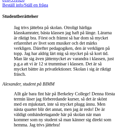
Beställ info/Ställ en fråga
Studentberättelser
Jag trivs jättebra på skolan. Otroligt härliga
klasskamrater, bästa klassen jag haft på länge. Lärarna
är riktigt bra. Först och främst så har dom så mycket
erfarenhet av livet som musiker och det märks
verkligen. Därefter pedagogiken, den är verkligen på
topp. Jag har aldrig lärt mig så mycket på så kort tid.
Man lär sig även jättemycket av varandra i klassen, just
p.g.a att vi är 12 st trummisar i klassen. Det är så
mycket bättre än privatlektioner. Skolan i sig är riktigt
fräsch.
Alexander, student på BIMM
Allt går bara fint här på Berkeley College! Denna första
termin läser jag förberedande kurser, så det är skönt
med en mjukstart, inte så mycket plugg ännu. Men
nästa quarter blir det annat, men jag är redo! De är
väldigt omhändertagande här på skolan när man
kommer som ny student så man känner sig direkt som
hemma. Jag trivs jättebra!