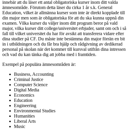
innebär att du läser ett antal obligatoriska kurser inom ditt valda
ämnesområde. Förutom detta läser du cirka 1 år s.k. General
Education, vilket är allmänna kurser som inte är direkt kopplade till
din major men som är obligatoriska för att du ska kunna uppnå din
examen. Vilka kurser du väljer inom ditt program beror på vald
major, vilka kurser ditt college/universitet erbjuder, samt om och i så
fall till vilket universitet du har för avsikt att transferera vidare efter
dina studier på CF. Du måste inte bestämma din major förrän en bit
in i utbildningen och du får bra hjälp och rådgivning av dedikerad
personal på skolan när det kommer till kursval utifrån dina intressen
och vad du kan tänka dig att jobba med i framtiden.
Exempel på populära ämnesområden är:
Business, Accounting
Criminal Justice
Computer Science
Digital Media
Economics
Education
Engineering
Environmental Studies
Humanities
Liberal Arts
Music