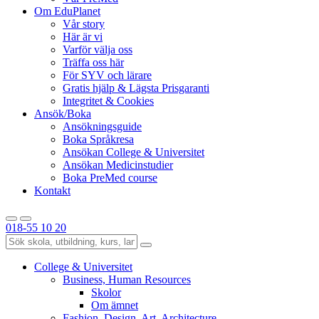
Om EduPlanet
Vår story
Här är vi
Varför välja oss
Träffa oss här
För SYV och lärare
Gratis hjälp & Lägsta Prisgaranti
Integritet & Cookies
Ansök/Boka
Ansökningsguide
Boka Språkresa
Ansökan College & Universitet
Ansökan Medicinstudier
Boka PreMed course
Kontakt
018-55 10 20
College & Universitet
Business, Human Resources
Skolor
Om ämnet
Fashion, Design, Art, Architecture