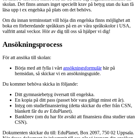
skolan. Det finns annars inget speciellt krav på betyg utan du kan få
läsa upp t ex engelska på plats om det behövs.
Om du innan terminsstart vill höja din engelska finns möjlighet att
boka en förberedande språkkurs på en av våra språkskolor i USA,
valfritt antal veckor. Hör av dig till oss så hjälper vi dig!
Ansökningsprocess
För att ansöka till skolan:
Börja med att fylla i vårt
ansökningsformulär
här på
hemsidan, så skickar vi en ansökningsguide.
Du kommer behöva skicka in följande:
Ditt gymnasiebetyg översatt till engelska.
En kopia på ditt pass (passet bör vara giltigt minst ett år).
Intyg om studiefinansiering (detta skickar du efter från CSN,
blankett får du av EduPlanet).
Bankbrev (om du har för avsikt att finansiera dina studier utan
CSN).
Dokumenten skickar du till: EduPlanet, Box 2097, 750 02 Uppsala.