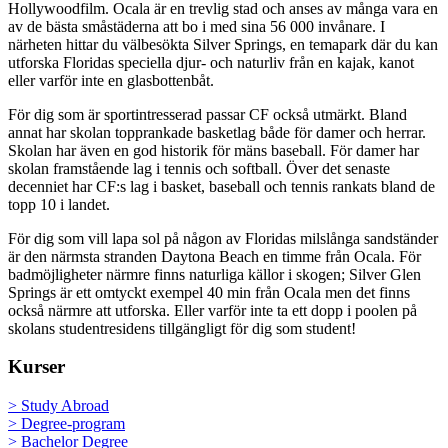
Hollywoodfilm. Ocala är en trevlig stad och anses av många vara en
av de bästa småstäderna att bo i med sina 56 000 invånare. I
närheten hittar du välbesökta Silver Springs, en temapark där du kan
utforska Floridas speciella djur- och naturliv från en kajak, kanot
eller varför inte en glasbottenbåt.
För dig som är sportintresserad passar CF också utmärkt. Bland
annat har skolan topprankade basketlag både för damer och herrar.
Skolan har även en god historik för mäns baseball. För damer har
skolan framstående lag i tennis och softball. Över det senaste
decenniet har CF:s lag i basket, baseball och tennis rankats bland de
topp 10 i landet.
För dig som vill lapa sol på någon av Floridas milslånga sandständer
är den närmsta stranden Daytona Beach en timme från Ocala. För
badmöjligheter närmre finns naturliga källor i skogen; Silver Glen
Springs är ett omtyckt exempel 40 min från Ocala men det finns
också närmre att utforska. Eller varför inte ta ett dopp i poolen på
skolans studentresidens tillgängligt för dig som student!
Kurser
> Study Abroad
> Degree-program
> Bachelor Degree