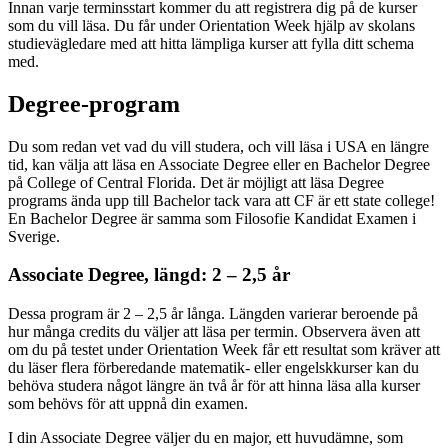
Innan varje terminsstart kommer du att registrera dig på de kurser
som du vill läsa. Du får under Orientation Week hjälp av skolans
studievägledare med att hitta lämpliga kurser att fylla ditt schema
med.
Degree-program
Du som redan vet vad du vill studera, och vill läsa i USA en längre
tid, kan välja att läsa en Associate Degree eller en Bachelor Degree
på College of Central Florida. Det är möjligt att läsa Degree
programs ända upp till Bachelor tack vara att CF är ett state college!
En Bachelor Degree är samma som Filosofie Kandidat Examen i
Sverige.
Associate Degree, längd: 2 – 2,5 år
Dessa program är 2 – 2,5 år långa. Längden varierar beroende på
hur många credits du väljer att läsa per termin. Observera även att
om du på testet under Orientation Week får ett resultat som kräver att
du läser flera förberedande matematik- eller engelskkurser kan du
behöva studera något längre än två år för att hinna läsa alla kurser
som behövs för att uppnå din examen.
I din Associate Degree väljer du en major, ett huvudämne, som