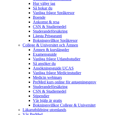
Hur väljer jag
Så bokar du
Vanliga frågor Språkresor
Boende
Ankomst & resa
CSN & Studiemedel
Studerandeförsäkring
Lägsta Prisgaranti
Bokningsvillkor Språkresor
College & Universitet och Ämnen
Ämnen & kurslängder
Examensguide
Vanliga frågor Utlandsstudier
Så ansöker du
Ansökningsguide UCAS
Vanliga frågor Medicinstudier
Medicin webinars
PreMed kurs online för antagningsprov
Studerandeförsäkring
CSN & Studiemedel
Stipendier
Vår hjälp är gratis
Bokningsvillkor College & Universitet
Läkarutbildning utomlands
Vår PreMed