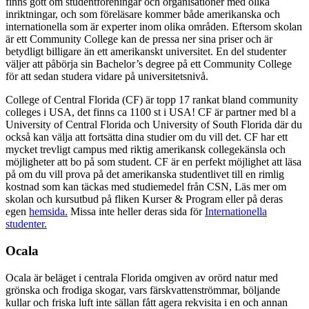
finns gott om studentföreningar och organisationer med olika
inriktningar, och som föreläsare kommer både amerikanska och
internationella som är experter inom olika områden. Eftersom skolan
är ett Community College kan de pressa ner sina priser och är
betydligt billigare än ett amerikanskt universitet. En del studenter
väljer att påbörja sin Bachelor’s degree på ett Community College
för att sedan studera vidare på universitetsnivå.
College of Central Florida (CF) är topp 17 rankat bland community
colleges i USA, det finns ca 1100 st i USA! CF är partner med bl a
University of Central Florida och University of South Florida där du
också kan välja att fortsätta dina studier om du vill det. CF har ett
mycket trevligt campus med riktig amerikansk collegekänsla och
möjligheter att bo på som student. CF är en perfekt möjlighet att läsa
på om du vill prova på det amerikanska studentlivet till en rimlig
kostnad som kan täckas med studiemedel från CSN, Läs mer om
skolan och kursutbud på fliken Kurser & Program eller på deras
egen
hemsida.
Missa inte heller deras sida för
Internationella
studenter.
Ocala
Ocala är beläget i centrala Florida omgiven av orörd natur med
grönska och frodiga skogar, vars färskvattenströmmar, böljande
kullar och friska luft inte sällan fått agera rekvisita i en och annan