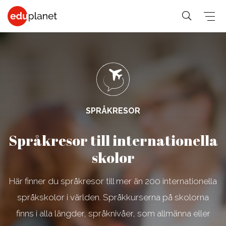
COLLEGE &
SPRÅKRESOR
PREMED
UNIVERSITET
På vår
Medicin,
Allmänna &
SPRÅKRESOR
Business,
världsledande
Veterinär,
Student
PreMed-kurs
Språkresor till internationella
Human
PreMed
Språkresor
sitter du
Resources
skolor
Psychology,
för 30+
uppkopplad
Fashion,
Sociology
Språkresor
via datorn
Här finner du språkresor till mer än 200 internationella
Design, Art,
Social
för 50+
med din
Architecture
språkskolor i världen. Språkkurserna på skolorna
lärare och
Science,
Språkkurser
Graphic
klass online.
finns i alla längder, språknivåer, som allmänna eller
Education,
för arbetet