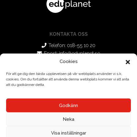
KONTAKTA OSS
Telefon: 018-55 10 20
Epost:
info@eduplanet.se
Cookies
SOCIALA MEDIER
För att ge dig den bästa upplevelsen på vår webbplats använder vi s.k.
cookies. Om du fortsätter att använda denna webbplats kommer vi att anta
Facebook
att du godkänner detta.
Instagram
Godkänn
Neka
Visa inställningar