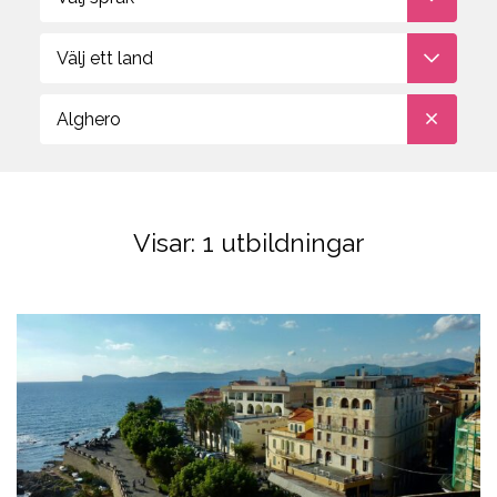
Aviation
studievägledare om du
behöver hjälp att välja
Välj ett land
Alghero
Visar:
1
utbildningar