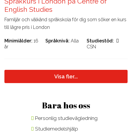
Språkkurs i London på Centre of
English Studies
Familjär och välkänd språkskola för dig som söker en kurs
till lägre pris i London
Minimiålder
16
Språknivå
Alla
Studiestöd
år
CSN
Visa fler...
Bara hos oss
Personlig studievägledning
Studiemedelshjälp