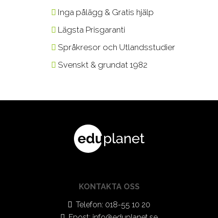
Inga pålägg & Gratis hjälp
Lägsta Prisgaranti
Språkresor och Utlandsstudier
Svenskt & grundat 1982
KONTAKTA OSS
Telefon: 018-55 10 20
Epost:
info@eduplanet.se