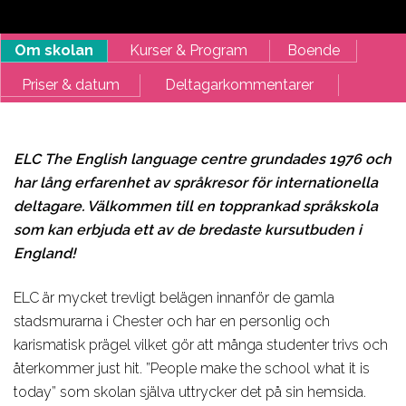
Om skolan
Kurser & Program
Boende
Priser & datum
Deltagarkommentarer
ELC The English language centre grundades 1976 och
har lång erfarenhet av språkresor för internationella
deltagare. Välkommen till en topprankad språkskola
som kan erbjuda ett av de bredaste kursutbuden i
England!
ELC är mycket trevligt belägen innanför de gamla
stadsmurarna i Chester och har en personlig och
karismatisk prägel vilket gör att många studenter trivs och
återkommer just hit. ”People make the school what it is
today” som skolan själva uttrycker det på sin hemsida.