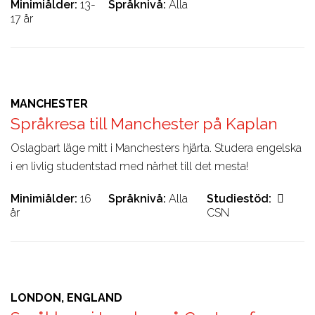
Minimiålder
13-
Språknivå
Alla
17 år
MANCHESTER
Språkresa till Manchester på Kaplan
Oslagbart läge mitt i Manchesters hjärta. Studera engelska
i en livlig studentstad med närhet till det mesta!
Minimiålder
16
Språknivå
Alla
Studiestöd
år
CSN
LONDON, ENGLAND