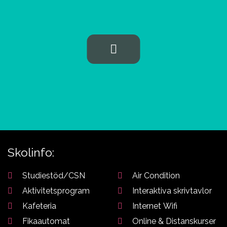
Aviation
studievägledare om du
behöver hjälp att välja
Skolinfo:
Studiestöd/CSN
Air Condition
Aktivitetsprogram
Interaktiva skrivtavlor
Kafeteria
Internet Wifi
Fikaautomat
Online & Distanskurser