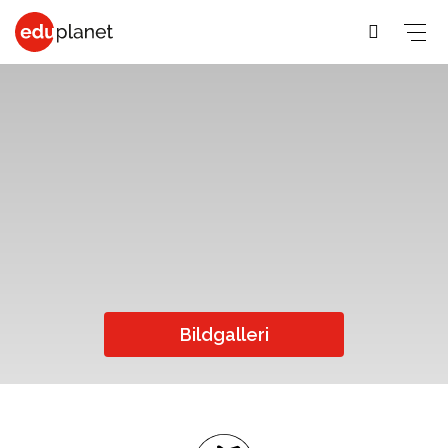
COLLEGE &
SPRÅKRESOR
PREMED
UNIVERSITET
På vår
Medicin,
Allmänna &
Business,
världsledande
Veterinär,
Student
PreMed-kurs
Human
PreMed
Språkresor
sitter du
Resources
Psychology,
för 30+
uppkopplad
Fashion,
Bildgalleri
Sociology
Språkresor
via datorn
Design, Art,
Social
för 50+
med din
Architecture
lärare och
Science,
Språkkurser
Graphic
klass online.
Education,
för arbetet