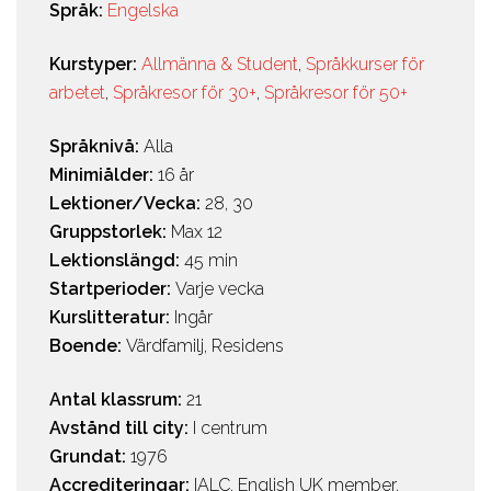
Språk:
Engelska
Kurstyper:
Allmänna & Student
,
Språkkurser för
arbetet
,
Språkresor för 30+
,
Språkresor för 50+
Språknivå:
Alla
Minimiålder:
16 år
Lektioner/Vecka:
28, 30
Gruppstorlek:
Max 12
Lektionslängd:
45 min
Startperioder:
Varje vecka
Kurslitteratur:
Ingår
Boende:
Värdfamilj, Residens
Antal klassrum:
21
Avstånd till city:
I centrum
Grundat:
1976
Accrediteringar:
IALC, English UK member,