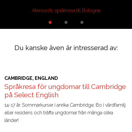
Alenoosh, språkresa till Bologna
Du kanske även är intresserad av:
CAMBRIDGE, ENGLAND
Språkresa för ungdomar till Cambridge
på Select English
14-17 år. Sommarkurser i anrika Cambridge. Bo i värdfamilj
eller residens och träffa ungdomar från många olika
länder!