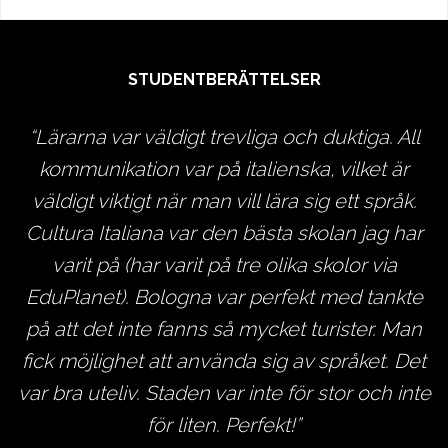
STUDENTBERÄTTELSER
Lärarna var väldigt trevliga och duktiga. All
ns
kommunikation var på italienska, vilket är
ll
väldigt viktigt när man vill lära sig ett språk.
m
Cultura Italiana var den bästa skolan jag har
varit på (har varit på tre olika skolor via
r
EduPlanet). Bologna var perfekt med tankte
t
t
på att det inte fanns så mycket turister. Man
fick möjlighet att använda sig av språket. Det
var bra uteliv. Staden var inte för stor och inte
för liten. Perfekt!