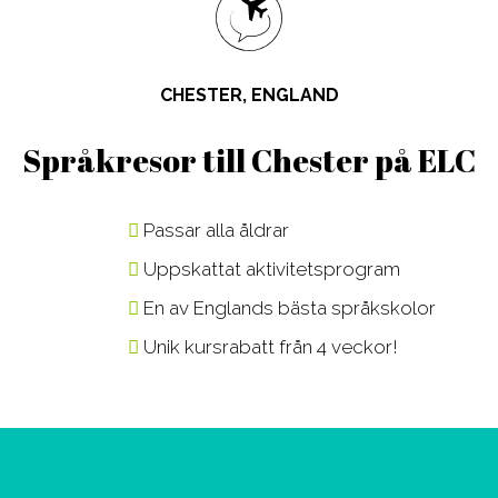
Design, Web,
Law
Språkkurser
Vår PreMed
Game
Media,
för lärare
Film, Photo,
Communication
Språkresor
CHESTER, ENGLAND
Drama,
Sport,
för ungdomar
Dance
Wellness,
Studieresor
Språkresor till Chester på ELC
Music,
Fitness
Online
Music
Tourism,
Passar alla åldrar
Business
Hotel, Event,
Uppskattat aktivitetsprogram
Restaurant
Environment,
En av Englands bästa språkskolor
Natural
Unik kursrabatt från 4 veckor!
Science
IT,
Computer,
Engineering,
Kontakta våra