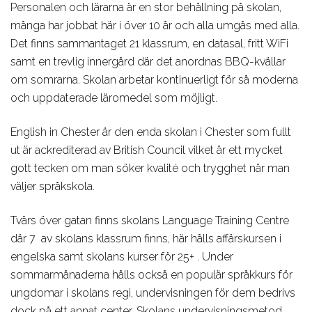
Personalen och lärarna är en stor behållning på skolan,
många har jobbat här i över 10 år och alla umgås med alla.
Det finns sammantaget 21 klassrum, en datasal, fritt WiFi
samt en trevlig innergård där det anordnas BBQ-kvällar
om somrarna. Skolan arbetar kontinuerligt för så moderna
och uppdaterade läromedel som möjligt.
English in Chester är den enda skolan i Chester som fullt
ut är ackrediterad av British Council vilket är ett mycket
gott tecken om man söker kvalité och trygghet när man
väljer språkskola.
Tvärs över gatan finns skolans Language Training Centre
där 7 av skolans klassrum finns, här hålls affärskursen i
engelska samt skolans kurser för 25+ . Under
sommarmånaderna hålls också en populär språkkurs för
ungdomar i skolans regi, undervisningen för dem bedrivs
dock på ett annat center. Skolans undervisningsmetod