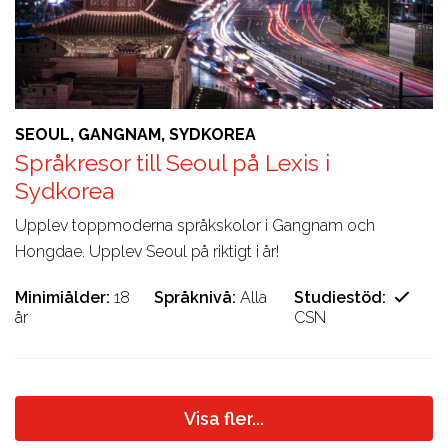
SEOUL, GANGNAM, SYDKOREA
Språkresor till Seoul på Lexis i
Sydkorea
Upplev toppmoderna språkskolor i Gangnam och
Hongdae. Upplev Seoul på riktigt i år!
Minimiålder
18
Språknivå
Alla
Studiestöd
år
CSN
Visa fler...