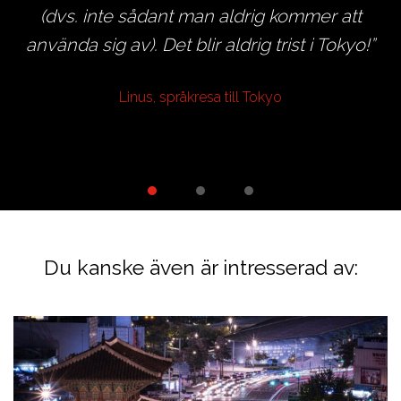
(dvs. inte sådant man aldrig kommer att
använda sig av). Det blir aldrig trist i Tokyo!
Linus, språkresa till Tokyo
h
Du kanske även är intresserad av: