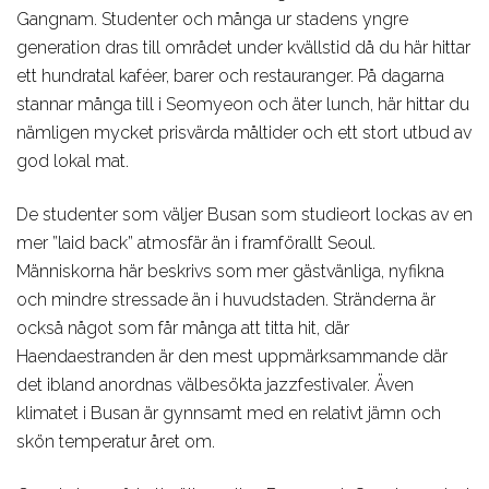
Gangnam. Studenter och många ur stadens yngre
generation dras till området under kvällstid då du här hittar
ett hundratal kaféer, barer och restauranger. På dagarna
stannar många till i Seomyeon och äter lunch, här hittar du
nämligen mycket prisvärda måltider och ett stort utbud av
god lokal mat.
De studenter som väljer Busan som studieort lockas av en
mer ”laid back” atmosfär än i framförallt Seoul.
Människorna här beskrivs som mer gästvänliga, nyfikna
och mindre stressade än i huvudstaden. Stränderna är
också något som får många att titta hit, där
Haendaestranden är den mest uppmärksammande där
det ibland anordnas välbesökta jazzfestivaler. Även
klimatet i Busan är gynnsamt med en relativt jämn och
skön temperatur året om.