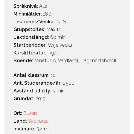
Språknivå:
Alla
Minimiålder:
18 år
Lektioner/Vecka:
15, 25
Gruppstorlek:
Max 12
Lektionslängd:
60 min
Startperioder:
Varje vecka
Kurslitteratur:
Ingår
Boende:
Ministudio, Värdfamilj, Lägenhetshotell
Antal klassrum:
10
Ant. Studerande/år:
1 500
Avstånd till city:
5 min
Grundat:
2015
Ort:
Busan
Land:
Sydkorea
Invånare:
3,4 milj