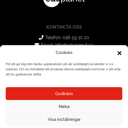
KONTAKTA OSS
Telefon: 018-55 10 20
Epost:
info@eduplanet.se
Cookies
SOCIALA MEDIER
För att ge dig den bästa upplevelsen på vår webbplats använder vi s.k.
cookies. Om du fortsätter att använda denna webbplats kommer vi att anta
Facebook
att du godkänner detta.
Instagram
Godkänn
Neka
Visa inställningar