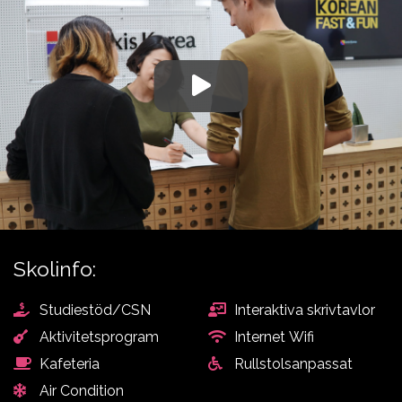
Aviation
studievägledare om du
behöver hjälp att välja
Skolinfo:
Studiestöd/CSN
Interaktiva skrivtavlor
Aktivitetsprogram
Internet Wifi
Kafeteria
Rullstolsanpassat
Air Condition