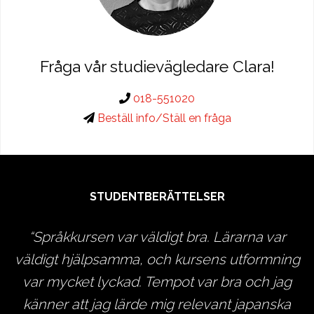
Fråga vår studievägledare Clara!
018-551020
Beställ info/Ställ en fråga
STUDENTBERÄTTELSER
en
Språkkursen var väldigt bra. Lärarna var
ch
väldigt hjälpsamma, och kursens utformning
d
var mycket lyckad. Tempot var bra och jag
s
känner att jag lärde mig relevant japanska