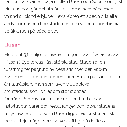
Om du har svårt att välja mellan Busan och Seoul som just
din studieort går det utmärkt att kombinera båda med
varandra! Ibland erbjuder Lexis Korea ett specialpris eller
andra förmåner till de studenter som väljer att kombinera
språkkursen på båda orter.
Busan
Med runt 3,6 miljoner invånare utgör Busan (kallas också
”Pusan”) Sydkoreas näst största stad. Staden är en
turistmagnet pågrund av dess stränder, den vackra
kustlinjen i söder och bergen i norr. Busan passar dig som
är naturälskare men som även vill uppleva
storstadspulsen i en lagom stor storstad.
Området Seomyeon erbjuder ett brett utbud av
nattklubbar, barer och restauranger och lockar stadens
unga invånare. Eftersom Busan ligger vid kusten är fisk-
och skaldjur något som serveras flitigt på de flesta