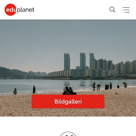
COLLEGE &
SPRÅKRESOR
PREMED
UNIVERSITET
På vår
Medicin,
Allmänna &
Business,
världsledande
Veterinär,
Student
PreMed-kurs
Human
PreMed
Språkresor
sitter du
Resources
Psychology,
för 30+
uppkopplad
Fashion,
Bildgalleri
Sociology
Språkresor
via datorn
Design, Art,
Social
för 50+
med din
Architecture
lärare och
Science,
Språkkurser
Graphic
klass online.
Education,
för arbetet