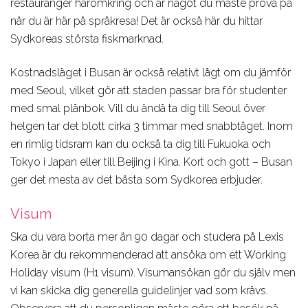
restauranger häromkring och är något du måste prova på
när du är här på språkresa! Det är också här du hittar
Sydkoreas största fiskmarknad.
Kostnadsläget i Busan är också relativt lågt om du jämför
med Seoul, vilket gör att staden passar bra för studenter
med smal plånbok. Vill du ändå ta dig till Seoul över
helgen tar det blott cirka 3 timmar med snabbtåget. Inom
en rimlig tidsram kan du också ta dig till Fukuoka och
Tokyo i Japan eller till Beijing i Kina. Kort och gott – Busan
ger det mesta av det bästa som Sydkorea erbjuder.
Visum
Ska du vara borta mer än 90 dagar och studera på Lexis
Korea är du rekommenderad att ansöka om ett Working
Holiday visum (H1 visum). Visumansökan gör du själv men
vi kan skicka dig generella guidelinjer vad som krävs.