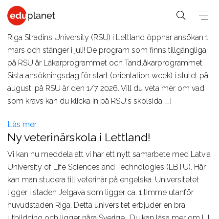
Ansökan till RSU:s hösttermin öppet 1
mars
Riga Stradins University (RSU) i Lettland öppnar ansökan 1
mars och stänger i juli! De program som finns tillgängliga
på RSU är Läkarprogrammet och Tandläkarprogrammet.
Sista ansökningsdag för start (orientation week) i slutet på
COLLEGE &
SPRÅKRESOR
PREMED
augusti på RSU är den 1/7 2026. Vill du veta mer om vad
UNIVERSITET
som krävs kan du klicka in på RSU:s skolsida […]
På vår
Medicin,
Allmänna &
Business,
världsledande
Veterinär,
Student
Läs mer
PreMed-kurs
Human
PreMed
Språkresor
Ny veterinärskola i Lettland!
sitter du
Resources
Psychology,
för 30+
Vi kan nu meddela att vi har ett nytt samarbete med Latvia
uppkopplad
Fashion,
Sociology
Språkresor
University of Life Sciences and Technologies (LBTU). Här
via datorn
Design, Art,
Social
för 50+
kan man studera till veterinär på engelska. Universitetet
med din
Architecture
ligger i staden Jelgava som ligger ca. 1 timme utanför
lärare och
Science,
Språkkurser
huvudstaden Riga. Detta universitet erbjuder en bra
Graphic
klass online.
Education,
för arbetet
utbildning och ligger nära Sverige. Du kan läsa mer om […]