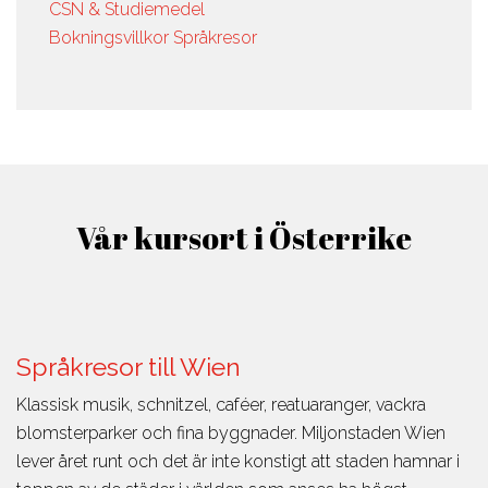
PREMED
CSN & Studiemedel
Bokningsvillkor Språkresor
På vår
världsledande
PreMed-kurs
sitter du
uppkopplad
via datorn
med din
Vår kursort i Österrike
lärare och
klass online.
Kontakta våra
Vår PreMed
studievägledare om du
Språkresor till Wien
behöver hjälp att välja
Klassisk musik, schnitzel, caféer, reatuaranger, vackra
blomsterparker och fina byggnader. Miljonstaden Wien
lever året runt och det är inte konstigt att staden hamnar i