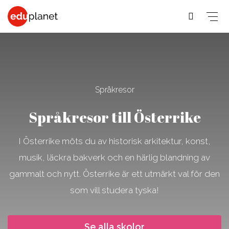
COLLEGE & UNIVERSITET
SPRÅKRESOR
Språkresor
Medicin,
Business,
Om
Allmänna &
Språkresor till Österrike
Veterinär,
Human
ämnet
Student
PreMed
Resources
Music,
Skolor
I Österrike möts du av historisk arkitektur, konst,
Skolor
Skolor
Music
Om
musik, läckra bakverk och en härlig blandning av
Om
Om
Business
kurserna
gammalt och nytt. Österrike är ett utmärkt val för den
läkar- &
Skolor
ämnet
Språkresor
som vill studera tyska!
tandläkarstudier
Fashion,
Om
för 30+
Om
Design, Art,
ämnet
Skolor
veterinärstudier
Se alla skolor