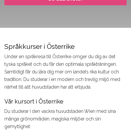
Architecture
Om
Psychology,
Skolor
Environment,
kurserna
Sociology
Om
Natural
Språkresor
Skolor
Science
ämnet
för 50+
Om
Skolor
Graphic
Skolor
ämnet
Språkkurser i Österrike
Om
Design, Web,
Om
Social
Game
ämnet
Under en språkresa till Österrike omger du dig av det
kurserna
Science,
tyska språket och du får den optimala språkträningen.
Skolor
IT,
Språkkurser
Education,
Samtidigt får du lära dig mer om landets rika kultur och
Om
Computer,
för arbetet
Law
tradition. Du studerar i en modern och trevlig miljö med
Engineering,
ämnet
Skolor
Skolor
närhet till allt huvudstaden har att erbjuda.
Aviation
Film, Photo,
Om
Om
Skolor
Vår kursort i Österrike
Drama,
kurserna
ämnet
Om
Dance
Språkkurser
Du studerar i den vackra huvudstaden Wien med sina
Media,
Skolor
ämnet
många grönområden, magiska miljöer och sin
för lärare
Communication
gemytlighet.
Skolor
Skolor