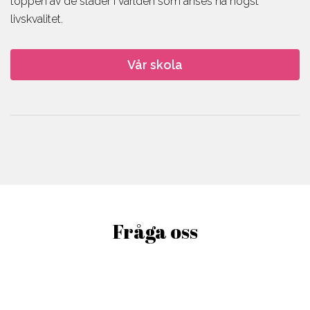
toppen av de städer i världen som anses ha högst
livskvalitet.
Vår skola
Fråga oss