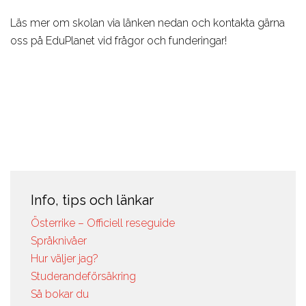
Om
Om
Läs mer om skolan via länken nedan och kontakta gärna
kurserna
ämnet
oss på EduPlanet vid frågor och funderingar!
Språkresor
Sport,
för ungdomar
Wellness,
Skolor
Fitness
Om
Skolor
kurserna
Om
Studieresor
ämnet
Om
Tourism,
Info, tips och länkar
kurserna
Hotel, Event,
Österrike – Officiell reseguide
Online
Restaurant
Språknivåer
Skolor
Skolor
Hur väljer jag?
Om
Studerandeförsäkring
ämnet
Så bokar du