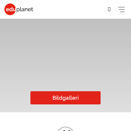
COLLEGE &
SPRÅKRESOR
PREMED
UNIVERSITET
På vår
Medicin,
Allmänna &
Business,
världsledande
Veterinär,
Student
PreMed-kurs
Human
PreMed
Språkresor
sitter du
Resources
Psychology,
för 30+
uppkopplad
Fashion,
Bildgalleri
Sociology
Språkresor
via datorn
Design, Art,
Social
för 50+
med din
Architecture
lärare och
Science,
Språkkurser
Graphic
klass online.
Education,
för arbetet