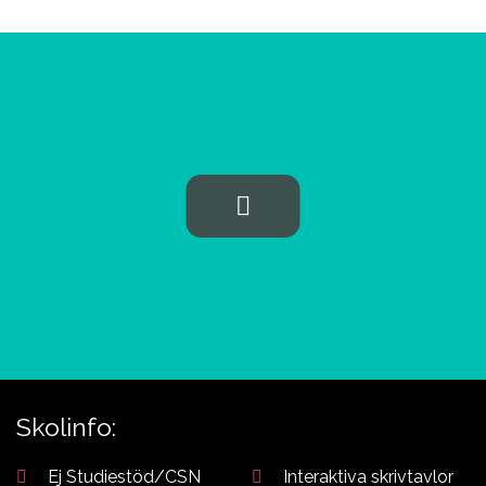
Aviation
studievägledare om du
behöver hjälp att välja
Skolinfo:
Ej Studiestöd/CSN
Interaktiva skrivtavlor