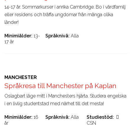
14-17 år. Sommarkurser i anrika Cambridge. Bo i värdfamilj
eller residens och träffa ungdomar från många olika
länder!
Minimiålder
13-
Språknivå
Alla
17 år
MANCHESTER
Språkresa till Manchester på Kaplan
Oslagbart läge mitt i Manchesters hjärta. Studera engelska
i en livlig studentstad med närhet till det mesta!
Minimiålder
16
Språknivå
Alla
Studiestöd
år
CSN