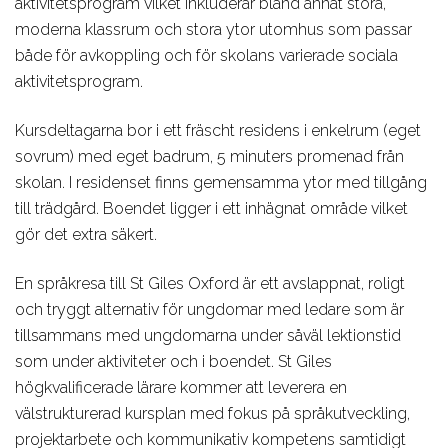
aktivitetsprogram vilket inkluderar bland annat stora,
moderna klassrum och stora ytor utomhus som passar
både för avkoppling och för skolans varierade sociala
aktivitetsprogram.
Kursdeltagarna bor i ett fräscht residens i enkelrum (eget
sovrum) med eget badrum, 5 minuters promenad från
skolan. I residenset finns gemensamma ytor med tillgång
till trädgård. Boendet ligger i ett inhägnat område vilket
gör det extra säkert.
En språkresa till St Giles Oxford är ett avslappnat, roligt
och tryggt alternativ för ungdomar med ledare som är
tillsammans med ungdomarna under såväl lektionstid
som under aktiviteter och i boendet. St Giles
högkvalificerade lärare kommer att leverera en
välstrukturerad kursplan med fokus på språkutveckling,
projektarbete och kommunikativ kompetens samtidigt