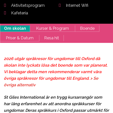
Aktivitetsprogram
Internet Wifi
Kafeteria
Om skolan
Kurser & Program
Boende
Priser & Datum
Resa hit
2026 utgår språkresor för ungdomar till Oxford då
skolan inte lyckats lösa det boende som var planerat.
Vi beklagar detta men rekommenderar varmt våra
övriga språkresor för ungdomar till England.
> Se
övriga alternativ
St Giles International är en trygg kursarrangör som
har lång erfarenhet av att anordna språkkurser för
ungdomar. Deras språkkurs i Oxford passar utmärkt för