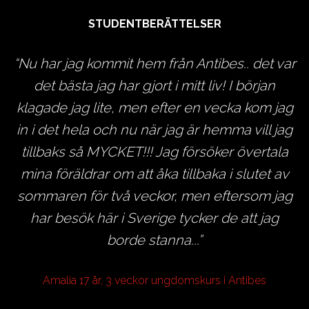
STUDENTBERÄTTELSER
k
Nu har jag kommit hem från Antibes.. det var
u
det bästa jag har gjort i mitt liv! I början
r
klagade jag lite, men efter en vecka kom jag
o
in i det hela och nu när jag är hemma vill jag
n
tillbaks så MYCKET!!! Jag försöker övertala
mina föräldrar om att åka tillbaka i slutet av
L
sommaren för två veckor, men eftersom jag
har besök här i Sverige tycker de att jag
ag
borde stanna...
h
Amalia 17 år, 3 veckor ungdomskurs i Antibes
en