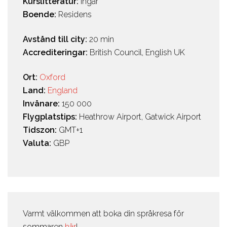
Kurslitteratur:
Ingår
Boende:
Residens
Avstånd till city:
20 min
Accrediteringar:
British Council, English UK
Ort:
Oxford
Land:
England
Invånare:
150 000
Flygplatstips:
Heathrow Airport, Gatwick Airport
Tidszon:
GMT+1
Valuta:
GBP
Varmt välkommen att boka din språkresa för
sommaren
här
!