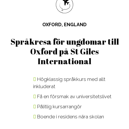
Design, Web,
Law
Språkkurser
Vår PreMed
Game
Media,
för lärare
Film, Photo,
Communication
Språkresor
OXFORD, ENGLAND
Drama,
Sport,
för ungdomar
Dance
Wellness,
Studieresor
Språkresa för ungdomar till
Music,
Fitness
Online
Oxford på St Giles
Music
Tourism,
International
Business
Hotel, Event,
Restaurant
Högklassig språkkurs med allt
Environment,
inkluderat
Natural
Få en försmak av universitetslivet
Science
IT,
Pålitlig kursarrangör
Computer,
Boende i residens nära skolan
Engineering,
Kontakta våra