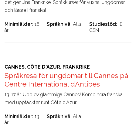
det genuina Frankrike. Språkkurser för vuxna, ungdomar
och lärare i franska!
Minimiålder
16
Språknivå
Alla
Studiestöd
år
CSN
CANNES, CÔTE D'AZUR, FRANKRIKE
Språkresa för ungdomar till Cannes på
Centre International d’Antibes
13-17 år. Upplev glammiga Cannes! Kombinera franska
med upptäckter runt Côte d'Azur.
Minimiålder
13
Språknivå
Alla
år