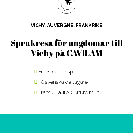
Design, Web,
Law
Språkkurser
Vår PreMed
Game
Media,
för lärare
Film, Photo,
Communication
Språkresor
VICHY, AUVERGNE, FRANKRIKE
Drama,
Sport,
för ungdomar
Dance
Wellness,
Studieresor
Språkresa för ungdomar till
Music,
Fitness
Online
Vichy på CAVILAM
Music
Tourism,
Business
Hotel, Event,
Franska och sport
Restaurant
Få svenska deltagare
Environment,
Natural
Fransk Hâute-Culture miljö
Science
IT,
Computer,
Engineering,
Kontakta våra