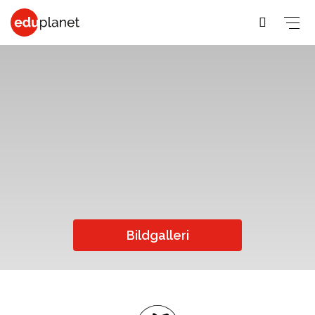
COLLEGE &
SPRÅKRESOR
PREMED
UNIVERSITET
På vår
Medicin,
Allmänna &
Business,
världsledande
Veterinär,
Student
PreMed-kurs
Human
PreMed
Språkresor
sitter du
Resources
Psychology,
för 30+
uppkopplad
Fashion,
Bildgalleri
Sociology
Språkresor
via datorn
Design, Art,
Social
för 50+
med din
Architecture
lärare och
Science,
Språkkurser
Graphic
klass online.
Education,
för arbetet