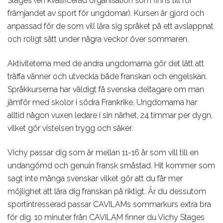
Stages (en kvalificerad organisation som finns till för
främjandet av sport för ungdomar). Kursen är gjord och
anpassad för de som vill lära sig språket på ett avslappnat
och roligt sätt under några veckor över sommaren.
Aktiviteterna med de andra ungdomarna gör det lätt att
träffa vänner och utveckla både franskan och engelskan.
Språkkurserna har väldigt få svenska deltagare om man
jämför med skolor i södra Frankrike. Ungdomarna har
alltid någon vuxen ledare i sin närhet, 24 timmar per dygn,
vilket gör vistelsen trygg och säker.
Vichy passar dig som är mellan 11-16 år som vill till en
undangömd och genuin fransk småstad. Hit kommer som
sagt inte många svenskar vilket gör att du får mer
möjlighet att lära dig franskan på riktigt. Är du dessutom
sportintresserad passar CAVILAMs sommarkurs extra bra
för dig. 10 minuter från CAVILAM finner du Vichy Stages