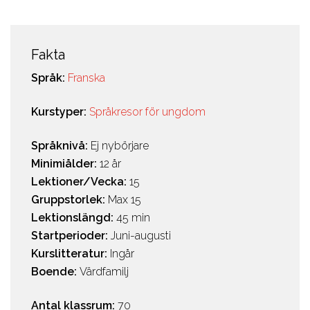
Fakta
Språk:
Franska
Kurstyper:
Språkresor för ungdom
Språknivå:
Ej nybörjare
Minimiålder:
12 år
Lektioner/Vecka:
15
Gruppstorlek:
Max 15
Lektionslängd:
45 min
Startperioder:
Juni-augusti
Kurslitteratur:
Ingår
Boende:
Värdfamilj
Antal klassrum:
70