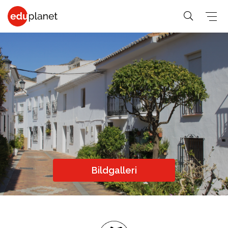
COLLEGE &
SPRÅKRESOR
PREMED
UNIVERSITET
På vår
Medicin,
Allmänna &
Business,
världsledande
Veterinär,
Student
PreMed-kurs
Human
PreMed
Språkresor
sitter du
Resources
Psychology,
för 30+
uppkopplad
Fashion,
Bildgalleri
Sociology
Språkresor
via datorn
Design, Art,
Social
för 50+
med din
Architecture
lärare och
Science,
Språkkurser
Graphic
klass online.
Education,
för arbetet