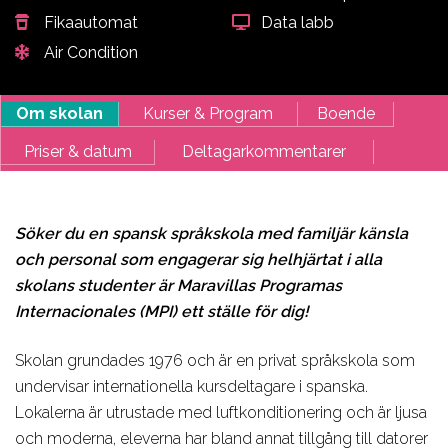
Fikaautomat
Data labb
Air Condition
Om skolan
Kurser & Program
Boende
Priser & datum
Deltagarkommentarer
Söker du en spansk språkskola med familjär känsla
och personal som engagerar sig helhjärtat i alla
skolans studenter är Maravillas Programas
Internacionales (MPI) ett ställe för dig!
Skolan grundades 1976 och är en privat språkskola som
undervisar internationella kursdeltagare i spanska.
Lokalerna är utrustade med luftkonditionering och är ljusa
och moderna, eleverna har bland annat tillgång till datorer