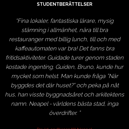
STUDENTBERÄTTELSER
Fina lokaler, fantastiska lärare, mysig
stämning i allmänhet, nära till bra
r
restauranger med billig lunch, till och med
kaffeautomaten var bra! Det fanns bra
a
g
fritidsaktiviteter. Guidade turer genom staden
t
kostade ingenting. Guiden, Bruno, kunde hur
mycket som helst. Man kunde fråga ”När
byggdes det där huset?” och peka på nåt
hus, han visste byggnadsåret och arkitektens
,
namn. Neapel - världens bästa stad, inga
i
överdrifter.
én