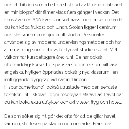
och ett bibliotek med ett brett utbud av läromaterial samt
en minibiograf där filmer visas flera gånger i veckan. Det
finns även en 600 kvm stor solterass med en kafeteria där
du kan köpa frukost och lunch. Skolan ligger i centrum
och klassrummen inbjuder till studier. Personalen
använder sig av moderna undervisningsmetoder och har
all utrustning som behövs för lyckat studieresultat. MPI
välkomnar kursdeltagare året runt. De har också
eftermiddagskurser för spanska studenter som vill läsa
engelska. Nyligen öppnades också 3 nya klassrum i en
intilliggande byggnad vid namn ”Rincón
Hispanoamericano”, också utrustade med den senaste
tekniken. Intill skolan ligger resebyrån Maravillas Travel där
du kan boka extra utflykter och aktiviteter, flyg och hotell.
De som söker sig hit gör det ofta för att de gillar havet,
värmen, storleken på staden och området. Framförallt