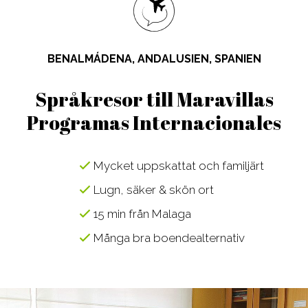
Design, Web,
Law
Språkkurser
Vår PreMed
Game
Media,
för lärare
Film, Photo,
Communication
Språkresor
BENALMÁDENA, ANDALUSIEN, SPANIEN
Drama,
Sport,
för ungdomar
Dance
Wellness,
Studieresor
Språkresor till Maravillas
Music,
Fitness
Online
Programas Internacionales
Music
Tourism,
Business
Hotel, Event,
Mycket uppskattat och familjärt
Restaurant
Lugn, säker & skön ort
Environment,
Natural
15 min från Malaga
Science
Många bra boendealternativ
IT,
Computer,
Engineering,
Kontakta våra