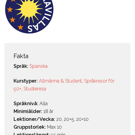
Fakta
Språk:
Spanska
Kurstyper:
Allmänna & Student
,
Språkresor för
50+
,
Studieresa
Språknivå:
Alla
Minimiålder:
18 år
Lektioner/Vecka:
20, 20+5, 20+10
Gruppstorlek:
Max 10
Lektionslängd:
55 min