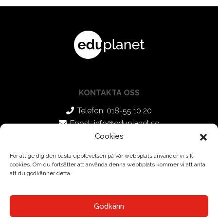
KONTAKTA OSS
Telefon: 018-55 10 20
Epost:
info@eduplanet.se
Cookies
SOCIALA MEDIER
För att ge dig den bästa upplevelsen på vår webbplats använder vi s.k.
cookies. Om du fortsätter att använda denna webbplats kommer vi att anta
Facebook
att du godkänner detta.
Instagram
Godkänn