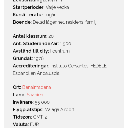
Startperioder:
Varje vecka
Kurslitteratur:
Ingår
Boende:
Delad lägenhet, residens, familj
Antal klassrum:
20
Ant. Studerande/år:
1 500
Avstånd till city:
I centrum
Grundat:
1976
Accrediteringar:
Instituto Cervantes, FEDELE,
Espanol en Andaluscia
Ort:
Benalmadena
Land:
Spanien
Invånare:
55 000
Flygplatstips:
Malaga Airport
Tidszon:
GMT+2
Valuta:
EUR