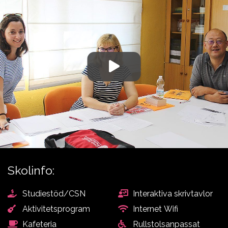
Aviation
studievägledare om du
behöver hjälp att välja
Skolinfo:
Studiestöd/CSN
Interaktiva skrivtavlor
Aktivitetsprogram
Internet Wifi
Kafeteria
Rullstolsanpassat