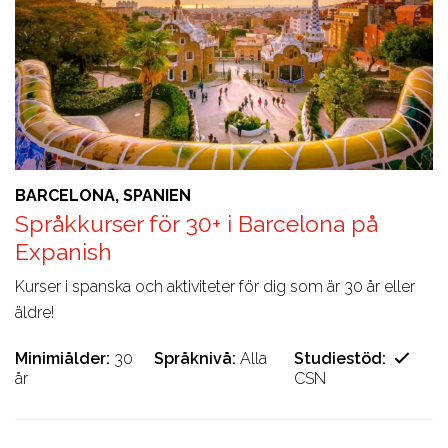
BARCELONA, SPANIEN
Språkkurser för 30+ i Barcelona på
Expanish
Kurser i spanska och aktiviteter för dig som är 30 år eller
äldre!
Minimiålder
30
Språknivå
Alla
Studiestöd
år
CSN