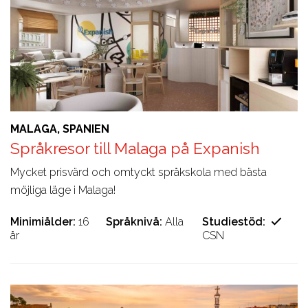
MALAGA, SPANIEN
Språkresor till Malaga på Expanish
Mycket prisvärd och omtyckt språkskola med bästa
möjliga läge i Malaga!
Minimiålder
16
Språknivå
Alla
Studiestöd
år
CSN