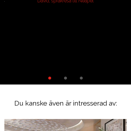
David, språkresa till Neapel
ty
m.
ga
en
Du kanske även är intresserad av: