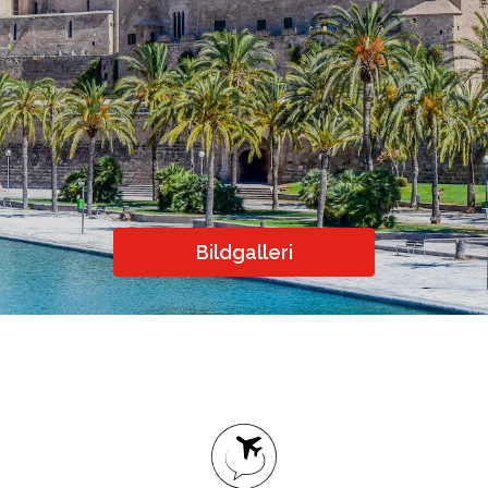
m, Hotel, Event, Restaurant
Språkresor för ungdomar
Studieresor
Online
Bildgalleri