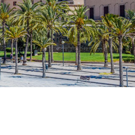
Kontakta våra
studievägledare om du
behöver hjälp att välja