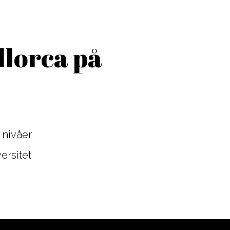
llorca på
 nivåer
ersitet