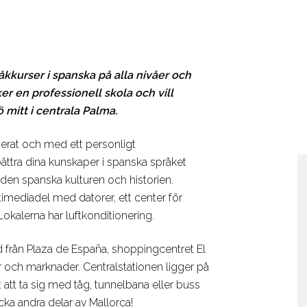
kkurser i spanska på alla nivåer och
r en professionell skola och vill
 mitt i centrala Palma.
erat och med ett personligt
bättra dina kunskaper i spanska språket
 den spanska kulturen och historien.
timediadel med datorer, ett center för
Lokalerna har luftkonditionering.
d från Plaza de España, shoppingcentret El
r och marknader. Centralstationen ligger på
att ta sig med tåg, tunnelbana eller buss
äcka andra delar av Mallorca!