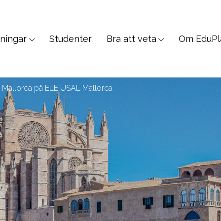
dningar
Studenter
Bra att veta
Om EduPl
de Mallorca på ELE USAL Mallorca
SPRÅKRESOR
n, Veterinär, PreMed
Allmänna & Student
ology, Sociology
Språkresor för 30+
 Science, Education, Law
Språkresor för 50+
, Communication
Språkkurser för arbetet
 Wellness, Fitness
Språkkurser för lärare