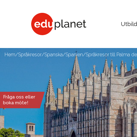
Utbil
Hem
/
Språkresor
/
Spanska
/
Spanien
/
Språkresor till Palma 
COLLEGE & UNIVERSITET
Business, Human Resources
Medici
Fråga oss eller
boka möte!
Fashion, Design, Art, Architecture
Psych
Graphic Design, Web, Game
Social
Film, Photo, Drama, Dance
Media
Music, Music Business
Sport,