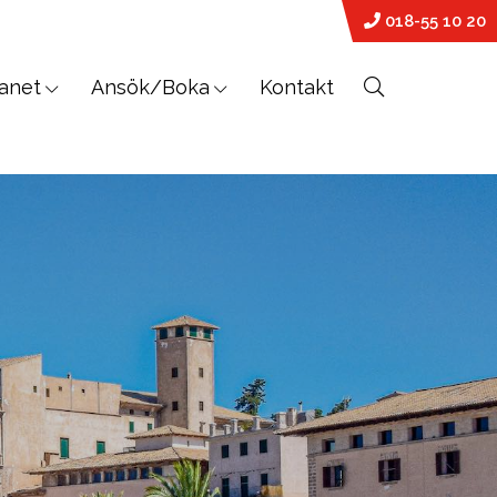
018-55 10 20
anet
Ansök/Boka
Kontakt
PREMED
På vår världsledande PreMed-kurs
sitter du uppkopplad via datorn med
din lärare och klass online.
Vår PreMed