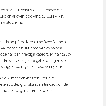
d av såväl University of Salamanca och
t. Skolan är även godkänd av CSN vilket
na studier här.
vudstad på Mallorca utan även för hela
 Palma fantastiskt omgiven av vackra
aden är den mäktiga katedralen från 1200-
er. Här snirklar sig små gator och gränder
d skuggar de mysiga uteserveringarna.
ikt klimat och ett stort utbud av
heten till det grönskande inlandet och de
oemotståndligt resmål – året om!