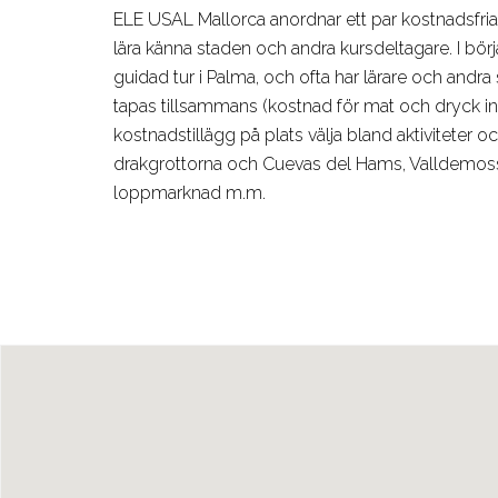
ELE USAL Mallorca anordnar ett par kostnadsfria ak
lära känna staden och andra kursdeltagare. I bö
guidad tur i Palma, och ofta har lärare och andra s
tapas tillsammans (kostnad för mat och dryck ing
kostnadstillägg på plats välja bland aktiviteter och
drakgrottorna och Cuevas del Hams, Valldemossa
loppmarknad m.m.