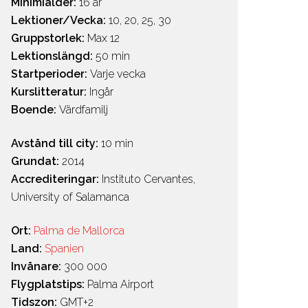
Minimiålder:
16 år
Lektioner/Vecka:
10, 20, 25, 30
Gruppstorlek:
Max 12
Lektionslängd:
50 min
Startperioder:
Varje vecka
Kurslitteratur:
Ingår
Boende:
Värdfamilj
Avstånd till city:
10 min
Grundat:
2014
Accrediteringar:
Instituto Cervantes,
University of Salamanca
Ort:
Palma de Mallorca
Land:
Spanien
Invånare:
300 000
Flygplatstips:
Palma Airport
Tidszon:
GMT+2