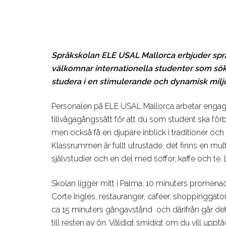
Språkskolan ELE USAL Mallorca erbjuder språ
välkomnar internationella studenter som söke
studera i en stimulerande och dynamisk miljö
Personalen på ELE USAL Mallorca arbetar engag
tillvägagångssätt för att du som student ska för
men också få en djupare inblick i traditioner och
Klassrummen är fullt utrustade, det finns en mul
självstudier och en del med soffor, kaffe och te. 
Skolan ligger mitt i Palma, 10 minuters promena
Corte Inglés, restauranger, caféer, shoppinggato
ca 15 minuters gångavstånd och därifrån går det 
till resten av ön. Väldigt smidigt om du vill uppt