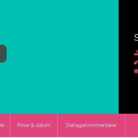
de
Priser & datum
Deltagarkommentarer