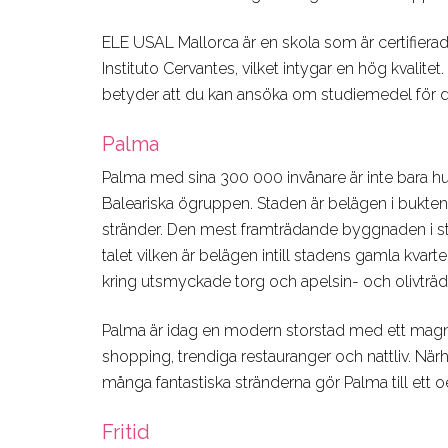
ELE USAL Mallorca är en skola som är certifiera
Instituto Cervantes, vilket intygar en hög kvalite
betyder att du kan ansöka om studiemedel för di
Palma
Palma med sina 300 000 invånare är inte bara hu
Baleariska ögruppen. Staden är belägen i bukten
stränder. Den mest framträdande byggnaden i st
talet vilken är belägen intill stadens gamla kvart
kring utsmyckade torg och apelsin- och olivträ
Palma är idag en modern storstad med ett magnif
shopping, trendiga restauranger och nattliv. När
många fantastiska stränderna gör Palma till ett 
Fritid