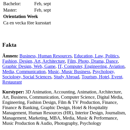
Bachelor:
Feb, sept
Master:
Feb, sept
Orientation Week
Ca en vecka före kursstart
Fakta
Ämnen:
Business, Human Resources
,
Education, Law, Politics
,
Fashion, Design, Art, Architecture
,
Film, Photo, Drama, Dance
,
Graphic Design, Web, Game
,
IT, Computer, Engineering, Aviation
,
Media, Communication
,
Music, Music Business
,
Psychology,
Sociology, Social Sciences
,
Study Abroad
,
Tourism, Hotel, Event,
Restaurant
Kurstyper:
3D Animation
,
Accounting
,
Animation
,
Architecture
,
Art
,
Business
,
Communication
,
Computer Science
,
Digital Media
,
Engineering
,
Fashion Design
,
Film & TV Production
,
Finance
,
Finance & Banking
,
Graphic Design
,
Hotel & Hospitality
Management
,
Human Resources (HR)
,
Interior Design
,
Journalism
,
Management
,
Marketing
,
MBA
,
Media
,
Music & Performance
,
Music Production & Audio
,
Photography
,
Psychology