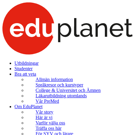
Utbildningar
Studenter
Bra att veta
Allmän information
Språkresor och kurstyper
College & Universitet och Ämnen
Läkarutbildning utomlands
Vår PreMed
Om EduPlanet
Vår story
Här är vi
Varför välja oss
Träffa oss här
För SYV och lärare