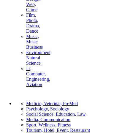
Web,
Game
Film,
Photo,
Drama,
Dance
Music,
Music
Business
Environment,
Natural
Science
IT,
Computer,
Engineering,
Aviation
Medicin, Veterinär, PreMed
Psychology, Sociology
Social Science, Education, Law
Media, Communication
Sport, Wellness, Fitness
Tourism, Hotel, Event, Restaurant