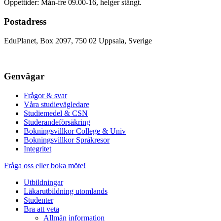
Öppettider: Mån-fre 09.00-16, helger stängt.
Postadress
EduPlanet, Box 2097, 750 02 Uppsala, Sverige
Genvägar
Frågor & svar
Våra studievägledare
Studiemedel & CSN
Studerandeförsäkring
Bokningsvillkor College & Univ
Bokningsvillkor Språkresor
Integritet
Fråga oss eller boka möte!
Utbildningar
Läkarutbildning utomlands
Studenter
Bra att veta
Allmän information