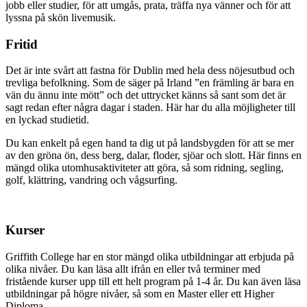
jobb eller studier, för att umgås, prata, träffa nya vänner och för att
lyssna på skön livemusik.
Fritid
Det är inte svårt att fastna för Dublin med hela dess nöjesutbud och
trevliga befolkning. Som de säger på Irland ”en främling är bara en
vän du ännu inte mött” och det uttrycket känns så sant som det är
sagt redan efter några dagar i staden. Här har du alla möjligheter till
en lyckad studietid.
Du kan enkelt på egen hand ta dig ut på landsbygden för att se mer
av den gröna ön, dess berg, dalar, floder, sjöar och slott. Här finns en
mängd olika utomhusaktiviteter att göra, så som ridning, segling,
golf, klättring, vandring och vågsurfing.
Kurser
Griffith College har en stor mängd olika utbildningar att erbjuda på
olika nivåer. Du kan läsa allt ifrån en eller två terminer med
fristående kurser upp till ett helt program på 1-4 år. Du kan även läsa
utbildningar på högre nivåer, så som en Master eller ett Higher
Diploma.