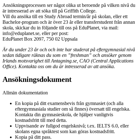
Ansökningsprocessen ser något olika ut beroende på vilken nivå du
är intresserad av att söka till på Griffith College.
Vill du ansöka till en Study Abroad termin/år på skolan, eller ett
Bachelor-program och är över 23 år eller transferstudent från annan
skola, skickar du in följande till oss på EduPlanet, via mail:
info@eduplanet.se, eller per post:
EduPlanet Box 2097, 750 02 Uppsala
Är du under 23 år och och inte har studerat på eftergymnasial nivå
sedan tidigare räknas du som en ”freshman” och ansöker genom
Irlands motsvarighet till Antagning.se, CAO (Central Applications
Office). Kontakta oss om du är intresserad av att ansöka.
Ansökningsdokument
Allmän dokumentation
En kopia på ditt examensbevis från gymnasiet (och alla
eftergymnasiala studier om så finnes) översatt till engelska.
Kontakta din gymnasieskola, de hjälper vanligtvis
kostnadsfritt till med detta.
Uppvisande av fullgod engelsknivå; t.ex. IELTS 6.0, eller
skolans egna språktest som kan göras kostnadsfritt.
Kopia på ditt pass.