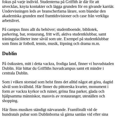
fokus på varje individ. Studenterna på Griffith är där för att
utvecklas, knyta kontakter och lägga grunden för en givande karriär.
Undervisningen leds av branscherfarna lärare, som blandar den
akademiska grunden med framtidsvisioner och case från verkliga
arbetslivet.
På campus finns allt du behöver; studentboende, bibliotek,
parkering, bar, restaurang, fritt wifi, aktiva studentklubbar, samt
träningsfaciliteter inne såväl som ute. Exempel på studentklubbar
som finns är fotboll, tennis, musik, löpning och drama m.m.
Dublin
På östkusten, mitt i detta vackra, frodiga land, finner vi huvudstaden
Dublin. Här hittar du Griffiths huvudcampus samt ett mindre i
centrala Dublin.
Som i vilken storstad som helst finns det alltid något att göra, dagtid
såväl som kvällstid. Här finner du pittoreska kvarter, monument i
form av vackra kyrkor och ruiner, gröna fina parker, glada och
hjälpsamma människor, massvis av restauranger, uteställen och
shopping.
Här finns musiken ständigt närvarande. Framförallt vid de
hundratals pubar som Dublinborna så gärna samlas vid efter sina