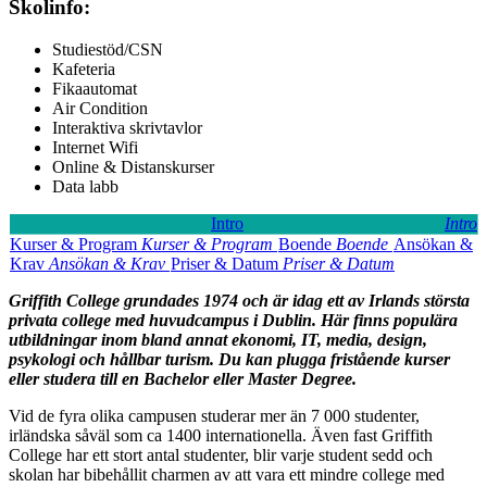
Skolinfo:
Studiestöd/CSN
Kafeteria
Fikaautomat
Air Condition
Interaktiva skrivtavlor
Internet Wifi
Online & Distanskurser
Data labb
Intro
Intro
Kurser & Program
Kurser & Program
Boende
Boende
Ansökan &
Krav
Ansökan & Krav
Priser & Datum
Priser & Datum
Griffith College grundades 1974 och är idag ett av Irlands största
privata college med huvudcampus i Dublin. Här finns populära
utbildningar inom bland annat ekonomi, IT, media, design,
psykologi och hållbar turism. Du kan plugga fristående kurser
eller studera till en Bachelor eller Master Degree.
Vid de fyra olika campusen studerar mer än 7 000 studenter,
irländska såväl som ca 1400 internationella. Även fast Griffith
College har ett stort antal studenter, blir varje student sedd och
skolan har bibehållit charmen av att vara ett mindre college med