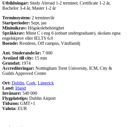
Utbildningar:
Study Abroad 1-2 terminer, Certificate 1-2 år,
Bachelor 3-4 år, Master 1-2 år
Terminsystem:
2 terminer/år
Startperioder:
Sept, jan
Minimikrav:
Högskolebehörighet
Språkkrav:
Minst C i eng 6 (enbart undergraduate), skolans egna
engelskprov eller IELTS 6.0
Boende:
Residens, Off campus, Värdfamilj
Ant. Studerande/år:
7 000
Avstånd till city:
15 min
Grundat:
1974
Accrediteringar:
Nottingham Trent University, ICM, City &
Guilds Approved Centre
Ort:
Dublin
,
Cork
,
Limerick
Land:
Irland
Invånare:
540 000
Flygplatstips:
Dublin Airport
Tidszon:
GMT+1
Valuta:
EUR