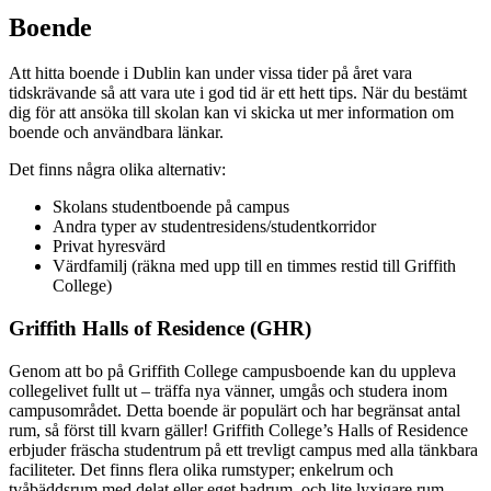
Boende
Att hitta boende i Dublin kan under vissa tider på året vara
tidskrävande så att vara ute i god tid är ett hett tips. När du bestämt
dig för att ansöka till skolan kan vi skicka ut mer information om
boende och användbara länkar.
Det finns några olika alternativ:
Skolans studentboende på campus
Andra typer av studentresidens/studentkorridor
Privat hyresvärd
Värdfamilj (räkna med upp till en timmes restid till Griffith
College)
Griffith Halls of Residence (GHR)
Genom att bo på Griffith College campusboende kan du uppleva
collegelivet fullt ut – träffa nya vänner, umgås och studera inom
campusområdet. Detta boende är populärt och har begränsat antal
rum, så först till kvarn gäller! Griffith College’s Halls of Residence
erbjuder fräscha studentrum på ett trevligt campus med alla tänkbara
faciliteter. Det finns flera olika rumstyper; enkelrum och
tvåbäddsrum med delat eller eget badrum, och lite lyxigare rum.