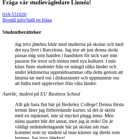
Fråga vår studievägledare Linnéa!
018-551020
Beställ info/Ställ en fråga
Studentberättelser
Jag trivs jättebra både med studierna på skolan och med
det nya livet i Barcelona. Jag tror att just denna skola
passar mig som handen i handsken för tack vare min
passion för resor och möten med nya kulturer. I min
klass finns studenter från en mängd olika länder och
under lektionerna uppmärksammas ofta detta genom att
lärarna tar med oss i diskussioner och uppmuntrar oss
att bidra med upplevelser från våra länder.
Aurelie, student på EU Business School
Allt går bara fint här på Berkeley College! Denna första
termin läser jag förberedande kurser, så det är skönt
med en mjukstart, inte så mycket plugg ännu. Men
nästa quarter blir det annat, men jag är redo! De är
väldigt omhändertagande här på skolan när man
kommer som ny student så man känner sig direkt som
hemma. Jag trivs jättebra!