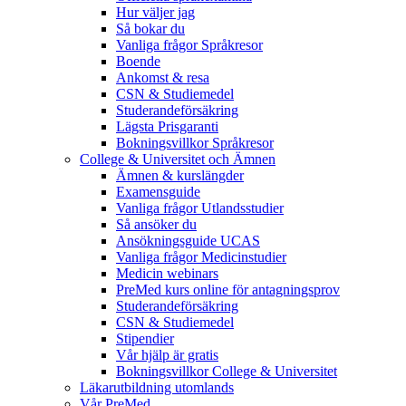
Hur väljer jag
Så bokar du
Vanliga frågor Språkresor
Boende
Ankomst & resa
CSN & Studiemedel
Studerandeförsäkring
Lägsta Prisgaranti
Bokningsvillkor Språkresor
College & Universitet och Ämnen
Ämnen & kurslängder
Examensguide
Vanliga frågor Utlandsstudier
Så ansöker du
Ansökningsguide UCAS
Vanliga frågor Medicinstudier
Medicin webinars
PreMed kurs online för antagningsprov
Studerandeförsäkring
CSN & Studiemedel
Stipendier
Vår hjälp är gratis
Bokningsvillkor College & Universitet
Läkarutbildning utomlands
Vår PreMed