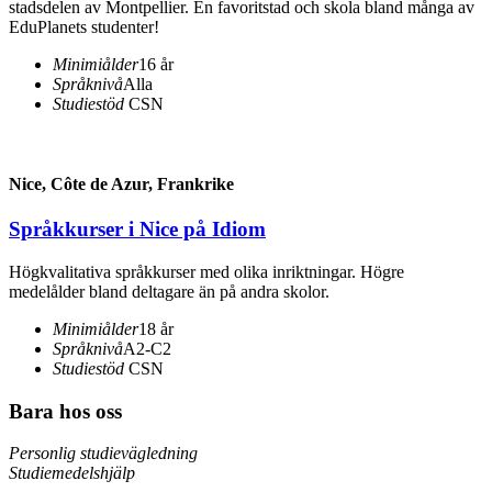
stadsdelen av Montpellier. En favoritstad och skola bland många av
EduPlanets studenter!
Minimiålder
16 år
Språknivå
Alla
Studiestöd
CSN
Nice, Côte de Azur, Frankrike
Språkkurser i Nice på Idiom
Högkvalitativa språkkurser med olika inriktningar. Högre
medelålder bland deltagare än på andra skolor.
Minimiålder
18 år
Språknivå
A2-C2
Studiestöd
CSN
Bara hos oss
Personlig studievägledning
Studiemedelshjälp