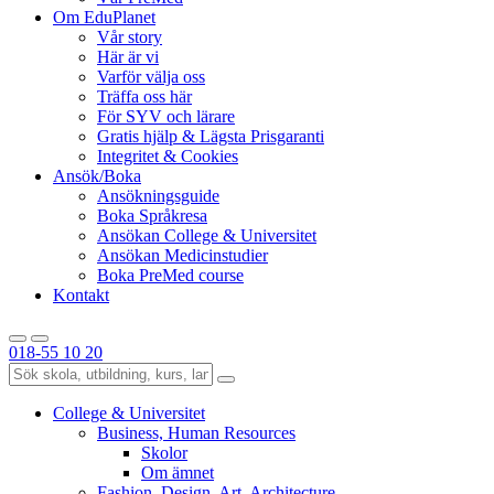
Om EduPlanet
Vår story
Här är vi
Varför välja oss
Träffa oss här
För SYV och lärare
Gratis hjälp & Lägsta Prisgaranti
Integritet & Cookies
Ansök/Boka
Ansökningsguide
Boka Språkresa
Ansökan College & Universitet
Ansökan Medicinstudier
Boka PreMed course
Kontakt
018-55 10 20
College & Universitet
Business, Human Resources
Skolor
Om ämnet
Fashion, Design, Art, Architecture