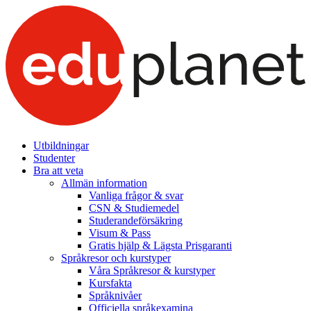
Utbildningar
Studenter
Bra att veta
Allmän information
Vanliga frågor & svar
CSN & Studiemedel
Studerandeförsäkring
Visum & Pass
Gratis hjälp & Lägsta Prisgaranti
Språkresor och kurstyper
Våra Språkresor & kurstyper
Kursfakta
Språknivåer
Officiella språkexamina