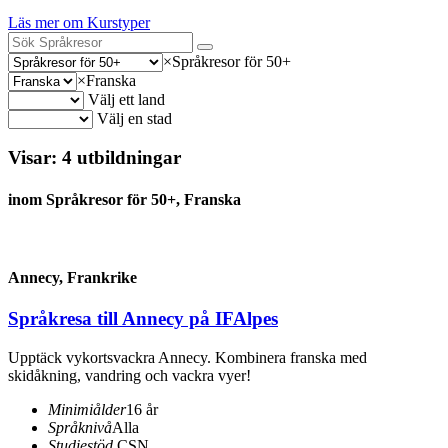
Läs mer om Kurstyper
×
Språkresor för 50+
×
Franska
Välj ett land
Välj en stad
Visar:
4
utbildningar
inom
Språkresor för 50+, Franska
Annecy, Frankrike
Språkresa till Annecy på IFAlpes
Upptäck vykortsvackra Annecy. Kombinera franska med
skidåkning, vandring och vackra vyer!
Minimiålder
16 år
Språknivå
Alla
Studiestöd
CSN