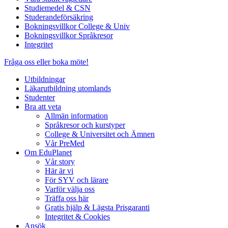
Studiemedel & CSN
Studerandeförsäkring
Bokningsvillkor College & Univ
Bokningsvillkor Språkresor
Integritet
Fråga oss eller boka möte!
Utbildningar
Läkarutbildning utomlands
Studenter
Bra att veta
Allmän information
Språkresor och kurstyper
College & Universitet och Ämnen
Vår PreMed
Om EduPlanet
Vår story
Här är vi
För SYV och lärare
Varför välja oss
Träffa oss här
Gratis hjälp & Lägsta Prisgaranti
Integritet & Cookies
Ansök